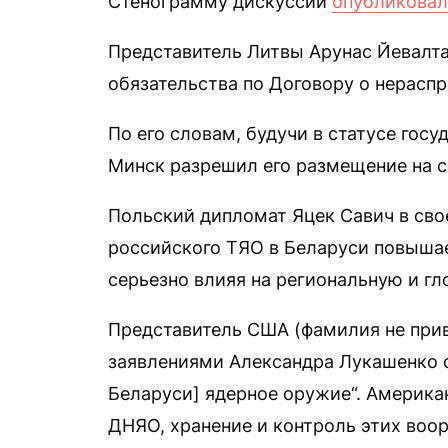
Стенограмму дискуссии
опубликовал
Представитель Литвы Арунас Йевалта
обязательства по Договору о нерасп
По его словам, будучи в статусе гос
Минск разрешил его размещение на с
Польский дипломат Яцек Савич в сво
российского ТЯО в Беларуси повышае
серьезно влияя на региональную и г
Представитель США (фамилия не прив
заявлениями Александра Лукашенко о
Беларуси] ядерное оружие“. Американ
ДНЯО, хранение и контроль этих воо