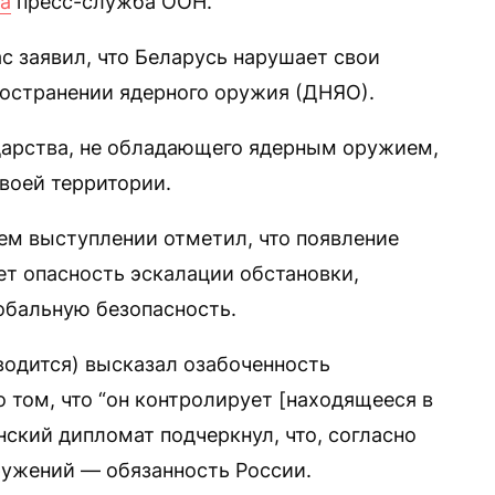
а
пресс-служба ООН.
с заявил, что Беларусь нарушает свои
ространении ядерного оружия (ДНЯО).
ударства, не обладающего ядерным оружием,
воей территории.
ем выступлении отметил, что появление
т опасность эскалации обстановки,
лобальную безопасность.
одится) высказал озабоченность
 том, что “он контролирует [находящееся в
ский дипломат подчеркнул, что, согласно
ружений — обязанность России.