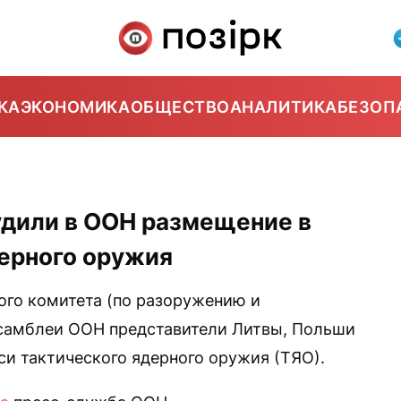
КА
ЭКОНОМИКА
ОБЩЕСТВО
АНАЛИТИКА
БЕЗОП
удили в ООН размещение в
дерного оружия
ого комитета (по разоружению и
самблеи ООН представители Литвы, Польши
и тактического ядерного оружия (ТЯО).