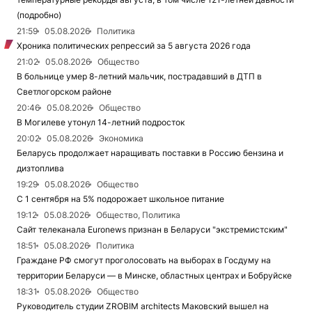
(подробно)
21:59
05.08.2026
Политика
Хроника политических репрессий за 5 августа 2026 года
21:02
05.08.2026
Общество
В больнице умер 8-летний мальчик, пострадавший в ДТП в
Светлогорском районе
20:46
05.08.2026
Общество
В Могилеве утонул 14-летний подросток
20:02
05.08.2026
Экономика
Беларусь продолжает наращивать поставки в Россию бензина и
дизтоплива
19:29
05.08.2026
Общество
С 1 сентября на 5% подорожает школьное питание
19:12
05.08.2026
Общество, Политика
Сайт телеканала Euronews признан в Беларуси "экстремистским"
18:51
05.08.2026
Политика
Граждане РФ смогут проголосовать на выборах в Госдуму на
территории Беларуси — в Минске, областных центрах и Бобруйске
18:31
05.08.2026
Общество
Руководитель студии ZROBIM architects Маковский вышел на