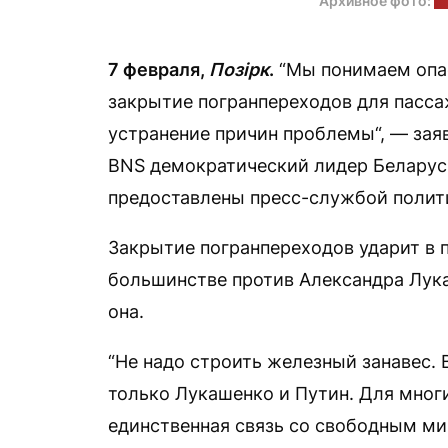
Архивное фото:
а
7 февраля,
Позірк
.
“Мы понимаем опас
закрытие погранпереходов для пасса
устранение причин проблемы“, — зая
BNS демократический лидер Беларус
предоставлены пресс-службой полити
Закрытие погранпереходов ударит в 
большинстве против Александра Лук
она.
“Не надо строить железный занавес.
только Лукашенко и Путин. Для мног
единственная связь со свободным ми