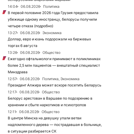
14:04
06.08.2026
Политика
В первой половине 2026 года Грузия предоставила
убежище одному иностранцу, белорусы получили
четыре отказа (подробно)
13:27
06.08.2026
Экономика
Доллар, евро и юань подорожали на биржевых
торгах 6 августа
13:26
06.08.2026
Общество
Ежегодно офтальмологи принимают в поликлиниках
более 2,5 млн пациентов — внештатный специалист
Минздрава
12:57
06.08.2026
Политика, Экономика
Президент Алжира может вскоре посетить Беларусь
12:17
06.08.2026
Общество
Белорус арестован в Варшаве по подозрению в
хранении и сбыте наркотиков и психотропов
12:11
06.08.2026
Общество
В центре Минска на девушку упали ветви
надломленного дерева — пострадавшая в больнице,
в ситуации разбирается СК