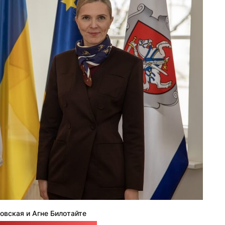
овская и Агне Билотайте