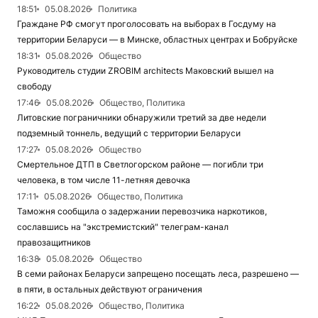
18:51
05.08.2026
Политика
Граждане РФ смогут проголосовать на выборах в Госдуму на
территории Беларуси — в Минске, областных центрах и Бобруйске
18:31
05.08.2026
Общество
Руководитель студии ZROBIM architects Маковский вышел на
свободу
17:46
05.08.2026
Общество, Политика
Литовские пограничники обнаружили третий за две недели
подземный тоннель, ведущий с территории Беларуси
17:27
05.08.2026
Общество
Смертельное ДТП в Светлогорском районе — погибли три
человека, в том числе 11-летняя девочка
17:11
05.08.2026
Общество, Политика
Таможня сообщила о задержании перевозчика наркотиков,
сославшись на "экстремистский" телеграм-канал
правозащитников
16:38
05.08.2026
Общество
В семи районах Беларуси запрещено посещать леса, разрешено —
в пяти, в остальных действуют ограничения
16:22
05.08.2026
Общество, Политика