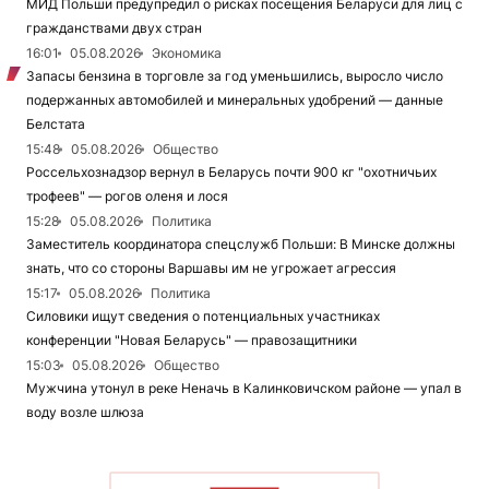
МИД Польши предупредил о рисках посещения Беларуси для лиц с
гражданствами двух стран
16:01
05.08.2026
Экономика
Запасы бензина в торговле за год уменьшились, выросло число
подержанных автомобилей и минеральных удобрений — данные
Белстата
15:48
05.08.2026
Общество
Россельхознадзор вернул в Беларусь почти 900 кг "охотничьих
трофеев" — рогов оленя и лося
15:28
05.08.2026
Политика
Заместитель координатора спецслужб Польши: В Минске должны
знать, что со стороны Варшавы им не угрожает агрессия
15:17
05.08.2026
Политика
Силовики ищут сведения о потенциальных участниках
конференции "Новая Беларусь" — правозащитники
15:03
05.08.2026
Общество
Мужчина утонул в реке Неначь в Калинковичском районе — упал в
воду возле шлюза