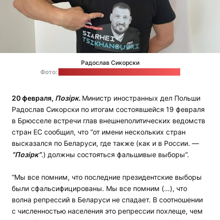
Радослав Сикорски
Фото:
твиттер-аккаунт Радослава Сикорского
20 февраля,
Позірк.
Министр иностранных дел Польши
Радослав Сикорски по итогам состоявшейся 19 февраля
в Брюсселе встречи глав внешнеполитических ведомств
стран ЕС сообщил, что “от имени нескольких стран
высказался по Беларуси, где также (как и в России. —
“Позірк“
.
) должны состояться фальшивые выборы“.
“Мы все помним, что последние президентские выборы
были сфальсифицированы. Мы все помним (…), что
волна репрессий в Беларуси не спадает. В соотношении
с численностью населения это репрессии похлеще, чем