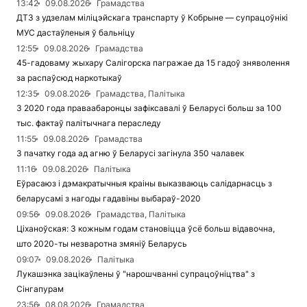
13:42
09.08.2026
Грамадства
ДТЗ з удзелам міліцэйскага транспарту ў Кобрыне — супрацоўнікі
МУС дастаўленыя ў бальніцу
12:55
09.08.2026
Грамадства
45-гадоваму жыхару Салігорска пагражае да 15 гадоў зняволення
за распаўсюд наркотыкаў
12:35
09.08.2026
Грамадства, Палітыка
З 2020 года праваабаронцы зафіксавалі ў Беларусі больш за 100
тыс. фактаў палітычнага пераследу
11:55
09.08.2026
Грамадства
З пачатку года ад агню ў Беларусі загінула 350 чалавек
11:16
09.08.2026
Палітыка
Еўрасаюз і дэмакратычныя краіны выказваюць салідарнасць з
беларусамі з нагоды гадавіны выбараў-2020
09:56
09.08.2026
Грамадства, Палітыка
Ціханоўская: З кожным годам становіцца ўсё больш відавочна,
што 2020-ты незваротна змяніў Беларусь
09:07
09.08.2026
Палітыка
Лукашэнка зацікаўлены ў "нарошчванні супрацоўніцтва" з
Сінгапурам
23:56
08.08.2026
Грамадства