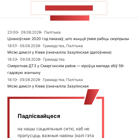
ПАКАЗАЦЬ БОЛЬШ
СТУЖКА НАВІН
23:00
09.08.2026
Палітыка
Ціханоўская: 2020 год паказаў, што жыццё ўмее рабіць сюрпрызы
18:57
09.08.2026
Грамадства, Палітыка
Місію дэмсіл у Кіеве ўзначаліла Зазулінская (дапоўнена)
18:32
09.08.2026
Грамадства
Смяротнае ДТЗ у Смаргонскім раёне — кіроўца мапеда збіў 59-
гадовую жанчыну
18:10
09.08.2026
Грамадства, Палітыка
Місію дэмсіл у Кіеве ўзначаліла Зазулінская
Падпісвайцеся
на нашы сацыяльныя сеткі, каб не
прапусціць важныя навіны (калі гэта