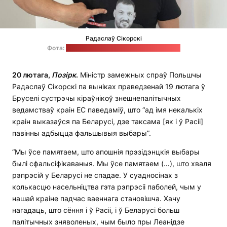
Радаслаў Сікорскі
Фота:
твітар-акаўнт Радаслава Сікорскага
20 лютага,
Позірк
.
Міністр замежных спраў Польшчы
Радаслаў Сікорскі па выніках праведзенай 19 лютага ў
Бруселі сустрэчы кіраўнікоў знешнепалітычных
ведамстваў краін ЕС паведаміў, што “ад імя некалькіх
краін выказаўся па Беларусі, дзе таксама [як і ў Расіі]
павінны адбыцца фальшывыя выбары”.
“Мы ўсе памятаем, што апошнія прэзідэнцкія выбары
былі сфальсіфікаваныя. Мы ўсе памятаем (…), што хваля
рэпрэсій у Беларусі не спадае. У суадносінах з
колькасцю насельніцтва гэта рэпрэсіі паболей, чым у
нашай краіне падчас ваеннага становішча. Хачу
нагадаць, што сёння і ў Расіі, і ў Беларусі больш
палітычных зняволеных, чым было пры Леанідзе