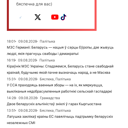
бяспечна для вас)
18:01
09.08.2026
Палітыка
МЗС Германіі: Беларусь — нацыя ў сэрцы Еўропы, дзе жывуць
людзі, якія прагнуць свабоды і дэмакратыі
16:19
09.08.2026
Палітыка
Кіраўнік МЗС Украіны: Спадзяемся, Беларусь стане свабоднай
краінай, будучыню якой пачне вызначаць народ, а не Масква
15:31
09.08.2026
Бяспека, Палітыка
У ССА праходзяць ваенныя зборы — на іх, як мяркуецца,
выкліканыя нядобрасумленныя работнікі сельскай гаспадаркі
14:26
09.08.2026
Грамадства
Двое беларускіх альпіністаў зніклі ў гарах Кыргызстана
13:51
09.08.2026
Бяспека, Палітыка
Латушка заклікаў краіны ЕС павялічыць падтрымку беларускіх
незалежных СМІ