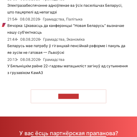
Электразабеспячэнне адноўленае ва ўсіх паселішчах Беларусі,
што пацярпелі ад непагадзі
21:54
08.08.2026
Грамадства, Палітыка
Вячорка: Цікавасць да канферэнцыі "Новая Беларусь" вызначае
нашу суб'ектнасць
21:44
08.08.2026
Грамадства, Эканоміка
Беларусь мае патрэбу ў гіганцкай пенсійнай рэформе і пакуль да
яе зусім не гатовая — Львоўскі
20:13
08.08.2026
Грамадства
У Бялыніцкім раёне 22-гадовы матацыкліст загінуў ад сутыкнення
з грузавіком КамАЗ
ЧЫТАЦЬ
У вас ёсць партнёрская прапанова?