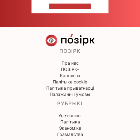
НАПІШЫЦЕ НАМ
ПОЗІРК
Пра нас
ПОЗІРК+
Кантакты
Палітыка cookie
Палітыка прыватнасці
Палажэнні і ўмовы
РУБРЫКІ
Усе навіны
Палітыка
Эканоміка
Грамадства