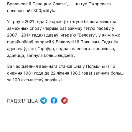
Брэжневе ў Савецкім Саюзе”, — цытуе Сікорскага
польскі сайт 300polityka.
У траўні 2021 года Сікорскі ў статусе былога міністра
замежных спраў (першы раз займаў гэтую пасаду ў
2007—2014 гадах) даваў інтэрв’ю “Белсату”, у якім ужо
параўноўваў рэпрэсіі ў Беларусі і ў Польшчы. Тады ён
адзначаў, што, “праўда, падчас ваеннага становішча,
здаецца, загінула больш людзей”.
За час дзеяння ваеннага становішча ў Польшчы (з 13
снежня 1981 года да 22 ліпеня 1983 года) загінула больш
за 100 актывістаў апазіцыі.
ПАДЗЯЛІЦЦА: