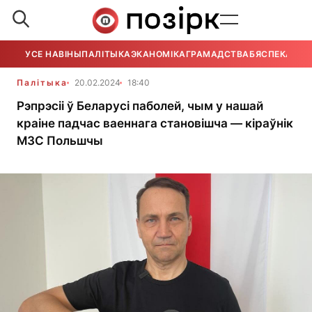
УСЕ НАВІНЫ
ПАЛІТЫКА
ЭКАНОМІКА
ГРАМАДСТВА
БЯСПЕКА
УСЕ
Палітыка
20.02.2024
18:40
Рэпрэсіі ў Беларусі паболей, чым у нашай
краіне падчас ваеннага становішча — кіраўнік
МЗС Польшчы