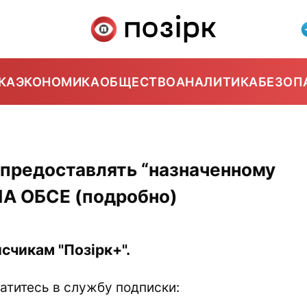
КА
ЭКОНОМИКА
ОБЩЕСТВО
АНАЛИТИКА
БЕЗОП
 предоставлять “назначенному
ПА ОБСЕ (подробно)
счикам "Позірк+".
атитесь в службу подписки: