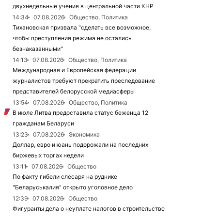
двухнедельные учения в центральной части КНР
14:34
07.08.2026
Общество, Политика
Тихановская призвала "сделать все возможное,
чтобы преступления режима не остались
безнаказанными"
14:13
07.08.2026
Общество, Политика
Международная и Европейская федерации
журналистов требуют прекратить преследование
представителей белорусской медиасферы
13:54
07.08.2026
Общество, Политика
В июле Литва предоставила статус беженца 12
гражданам Беларуси
13:23
07.08.2026
Экономика
Доллар, евро и юань подорожали на последних
биржевых торгах недели
13:11
07.08.2026
Общество
По факту гибели слесаря на руднике
"Беларуськалия" открыто уголовное дело
12:39
07.08.2026
Общество
Фигуранты дела о неуплате налогов в строительстве