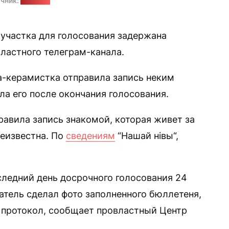
чник:
соцсети
 участка для голосования задержана
ластного телеграм-канала.
а-керамистка отправила запись неким
ла его после окончания голосования.
равила запись знакомой, которая живет за
неизвестна. По
сведениям
“Нашай нівы“,
следний день досрочного голосования 24
атель сделал фото заполненного бюллетеня,
 протокол, сообщает провластный Центр