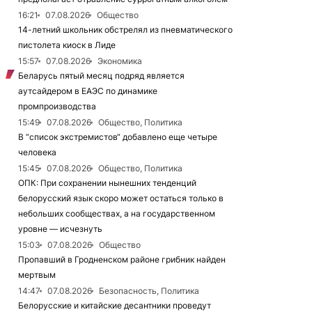
16:21
07.08.2026
Общество
14-летний школьник обстрелял из пневматического
пистолета киоск в Лиде
15:57
07.08.2026
Экономика
Беларусь пятый месяц подряд является
аутсайдером в ЕАЭС по динамике
промпроизводства
15:49
07.08.2026
Общество, Политика
В “список экстремистов“ добавлено еще четыре
человека
15:45
07.08.2026
Общество, Политика
ОПК: При сохранении нынешних тенденций
белорусский язык скоро может остаться только в
небольших сообществах, а на государственном
уровне — исчезнуть
15:03
07.08.2026
Общество
Пропавший в Гродненском районе грибник найден
мертвым
14:47
07.08.2026
Безопасность, Политика
Белорусские и китайские десантники проведут