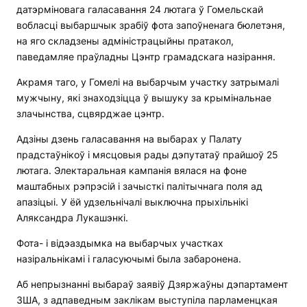
датэрміновага галасавання 24 лютага ў Гомельскай
вобласці выбаршчык зрабіў фота запоўненага бюлетэня,
на яго складзены адміністрацыйны пратакол,
паведамляе праўладны Цэнтр грамадскага назірання.
Акрамя таго, у Гомелі на выбарчым участку затрымалі
мужчыну, які знаходзіцца ў вышуку за крымінальнае
злачынства, сцвярджае цэнтр.
Адзіны дзень галасавання на выбарах у Палату
прадстаўнікоў і мясцовыя рады дэпутатаў прайшоў 25
лютага. Электаральная кампанія вялася на фоне
маштабных рэпрэсій і зачысткі палітычнага поля ад
апазіцыі. У ёй удзельнічалі выключна прыхільнікі
Аляксандра Лукашэнкі.
Фота- і відэаздымка на выбарчых участках
назіральнікамі і галасуючымі была забаронена.
Аб непрызнанні выбараў заявіў Дзяржаўны дэпартамент
ЗША, з адпаведным заклікам выступіла парламенцкая