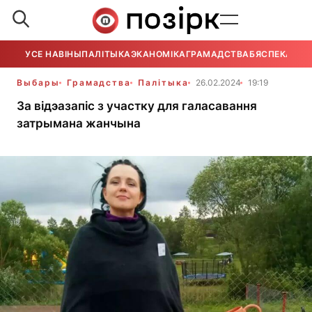
УСЕ НАВІНЫ
ПАЛІТЫКА
ЭКАНОМІКА
ГРАМАДСТВА
БЯСПЕКА
УСЕ
Выбары
Грамадства
Палітыка
26.02.2024
19:19
За відэазапіс з участку для галасавання
затрымана жанчына