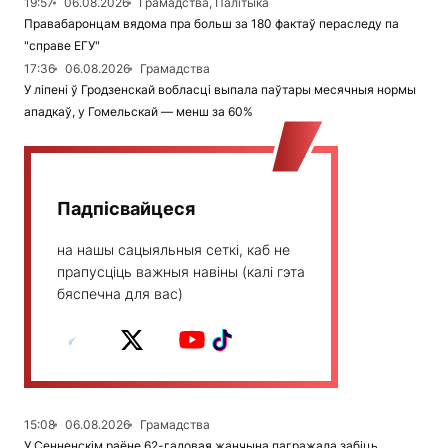
19:57
06.08.2026
Грамадства, Палітыка
Правабаронцам вядома пра больш за 180 фактаў пераследу па
"справе ЕГУ"
17:36
06.08.2026
Грамадства
У ліпені ў Гродзенскай вобласці выпала паўтары месячныя нормы
ападкаў, у Гомельскай — менш за 60%
Падпісвайцеся
на нашы сацыяльныя сеткі, каб не
прапусціць важныя навіны (калі гэта
бяспечна для вас)
15:08
06.08.2026
Грамадства
У Сенненскім раёне 62-гадовая жанчына пагражала забіць