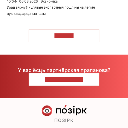
10:04
06.08.2026
Эканоміка
Урад вярнуў нулявыя экспартныя пошліны на лёгкія
вуглевадародныя газы
ЧЫТАЦЬ
У вас ёсць партнёрская прапанова?
НАПІШЫЦЕ НАМ
ПОЗІРК