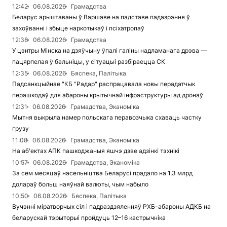
12:42
06.08.2026
Грамадства
Беларус арыштаваны ў Варшаве на падставе падазрэння ў
захоўванні і збыце наркотыкаў і псіхатропаў
12:38
06.08.2026
Грамадства
У цэнтры Мінска на дзяўчыну ўпалі галіны надламанага дрэва —
пацярпелая ў бальніцы, у сітуацыі разбіраецца СК
12:35
06.08.2026
Бяспека, Палітыка
Падсанкцыйнае "КБ "Радар" распрацавала новы перадатчык
перашкодаў для абароны крытычнай інфраструктуры ад дронаў
12:31
06.08.2026
Грамадства, Эканоміка
Мытня выкрыла намер польскага перавозчыка схаваць частку
грузу
11:08
06.08.2026
Грамадства, Эканоміка
На аб'ектах АПК пашкоджаныя яшчэ дзве адзінкі тэхнікі
10:57
06.08.2026
Грамадства, Эканоміка
За сем месяцаў насельніцтва Беларусі прадало на 1,3 млрд
долараў больш наяўнай валюты, чым набыло
10:50
06.08.2026
Бяспека, Палітыка
Вучэнні міратворчых сіл і падраздзяленняў РХБ-абароны АДКБ на
беларускай тэрыторыі пройдуць 12–16 кастрычніка