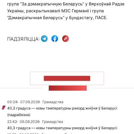
група “За дэмакратычную Беларусь” у Вярхоўнай Радзе
Украіны, раскрытыкавалі МЗС Германіі і група
“Дэмакратычная Беларусь” у Бундэстагу, ПАСЕ.
ПАДЗЯЛІЦЦА:
ПАКАЗАЦЬ БОЛЬШ
СТУЖКА НАВІН
00:24
07.08.2026
Грамадства
40,3 градуса — новы тэмпературны рэкорд жніўня ў Беларусі
(падрабязна)
22:42
06.08.2026
Грамадства
40,3 градуса — новы тэмпературны рэкорд жніўня ў Беларусі