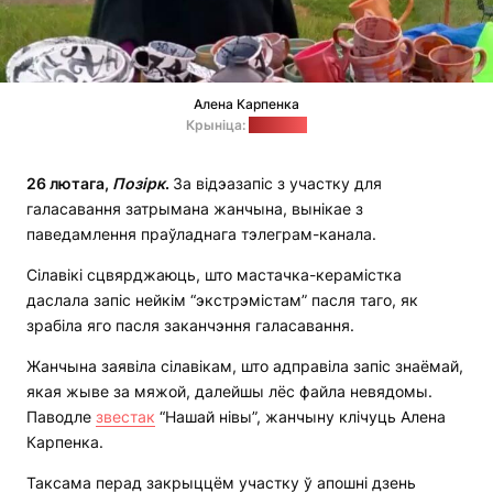
Алена Карпенка
Крыніца:
сацсеткі
26 лютага,
Позірк
.
За відэазапіс з участку для
галасавання затрымана жанчына, вынікае з
паведамлення праўладнага тэлеграм-канала.
Сілавікі сцвярджаюць, што мастачка-керамістка
даслала запіс нейкім “экстрэмістам” пасля таго, як
зрабіла яго пасля заканчэння галасавання.
Жанчына заявіла сілавікам, што адправіла запіс знаёмай,
якая жыве за мяжой, далейшы лёс файла невядомы.
Паводле
звестак
“Нашай нівы”, жанчыну клічуць Алена
Карпенка.
Таксама перад закрыццём участку ў апошні дзень