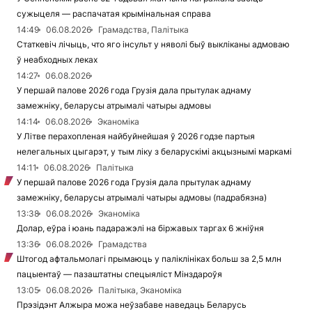
сужыцеля — распачатая крымінальная справа
14:49
06.08.2026
Грамадства, Палітыка
Статкевіч лічыць, что яго інсульт у няволі быў выкліканы адмоваю
ў неабходных леках
14:27
06.08.2026
У першай палове 2026 года Грузія дала прытулак аднаму
замежніку, беларусы атрымалі чатыры адмовы
14:14
06.08.2026
Эканоміка
У Літве перахопленая найбуйнейшая ў 2026 годзе партыя
нелегальных цыгарэт, у тым ліку з беларускімі акцызнымі маркамі
14:11
06.08.2026
Палітыка
У першай палове 2026 года Грузія дала прытулак аднаму
замежніку, беларусы атрымалі чатыры адмовы (падрабязна)
13:38
06.08.2026
Эканоміка
Долар, еўра і юань падаражэлі на біржавых таргах 6 жніўня
13:36
06.08.2026
Грамадства
Штогод афтальмолагі прымаюць у паліклініках больш за 2,5 млн
пацыентаў — пазаштатны спецыяліст Мінздароўя
13:05
06.08.2026
Палітыка, Эканоміка
Прэзідэнт Алжыра можа неўзабаве наведаць Беларусь