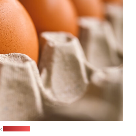
о:
pixabay.com