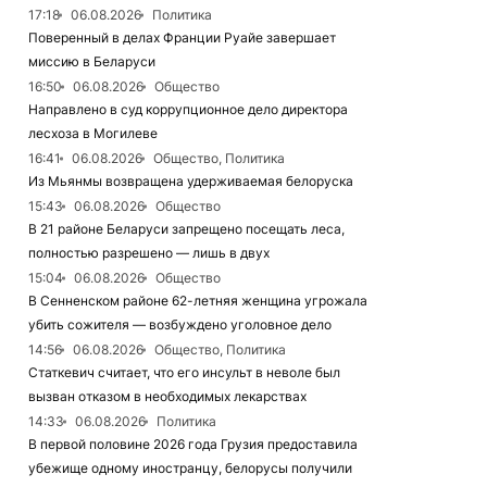
17:18
06.08.2026
Политика
Поверенный в делах Франции Руайе завершает
миссию в Беларуси
16:50
06.08.2026
Общество
Направлено в суд коррупционное дело директора
лесхоза в Могилеве
16:41
06.08.2026
Общество, Политика
Из Мьянмы возвращена удерживаемая белоруска
15:43
06.08.2026
Общество
В 21 районе Беларуси запрещено посещать леса,
полностью разрешено — лишь в двух
15:04
06.08.2026
Общество
В Сенненском районе 62-летняя женщина угрожала
убить сожителя — возбуждено уголовное дело
14:56
06.08.2026
Общество, Политика
Статкевич считает, что его инсульт в неволе был
вызван отказом в необходимых лекарствах
14:33
06.08.2026
Политика
В первой половине 2026 года Грузия предоставила
убежище одному иностранцу, белорусы получили