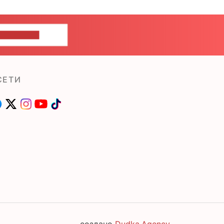
ШИТЕ НАМ
СЕТИ
создано
Dudka.Agency