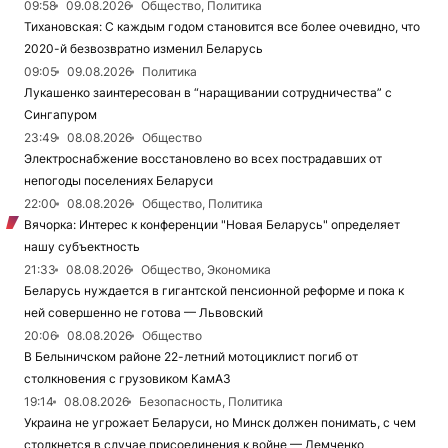
09:58
09.08.2026
Общество, Политика
Тихановская: С каждым годом становится все более очевидно, что
2020-й безвозвратно изменил Беларусь
09:05
09.08.2026
Политика
Лукашенко заинтересован в “наращивании сотрудничества” с
Сингапуром
23:49
08.08.2026
Общество
Электроснабжение восстановлено во всех пострадавших от
непогоды поселениях Беларуси
22:00
08.08.2026
Общество, Политика
Вячорка: Интерес к конференции "Новая Беларусь" определяет
нашу субъектность
21:33
08.08.2026
Общество, Экономика
Беларусь нуждается в гигантской пенсионной реформе и пока к
ней совершенно не готова — Львовский
20:06
08.08.2026
Общество
В Белыничском районе 22-летний мотоциклист погиб от
столкновения с грузовиком КамАЗ
19:14
08.08.2026
Безопасность, Политика
Украина не угрожает Беларуси, но Минск должен понимать, с чем
столкнется в случае присоединения к войне — Демченко