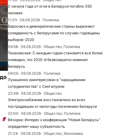
С начала года от огня в Беларуси погибло 350
человек
11:01
09.08.2026
Политика
Евросоюз и демократические страны выражают
солидарность с белорусами по случаю годовщины
выборов-2020
09:58
09.08.2026
Общество, Политика
Тихановская: С каждым годом становится все более
очевидно, что 2020-й безвозвратно изменил
Беларусь
09:05
09.08.2026
Политика
 до
Лукашенко заинтересован в “наращивании
сотрудничества” с Сингапуром
23:49
08.08.2026
Общество
Электроснабжение восстановлено во всех
пострадавших от непогоды поселениях Беларуси
22:00
08.08.2026
Общество, Политика
Вячорка: Интерес к конференции "Новая Беларусь"
определяет нашу субъектность
21:33
08.08.2026
Общество, Экономика