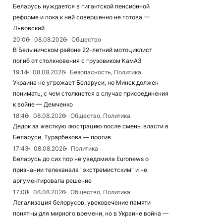
Беларусь нуждается в гигантской пенсионной
реформе и пока к ней совершенно не готова —
Львовский
20:06
08.08.2026
Общество
В Белыничском районе 22-летний мотоциклист
погиб от столкновения с грузовиком КамАЗ
19:14
08.08.2026
Безопасность, Политика
Украина не угрожает Беларуси, но Минск должен
понимать, с чем столкнется в случае присоединения
к войне — Демченко
18:46
08.08.2026
Общество, Политика
Дедок за жесткую люстрацию после смены власти в
Беларуси, Турарбекова — против
17:43
08.08.2026
Политика
Беларусь до сих пор не уведомила Euronews о
признании телеканала "экстремистским" и не
аргументировала решение
17:08
08.08.2026
Общество, Политика
Легализация белорусов, увековечение памяти
понятны для мирного времени, но в Украине война —