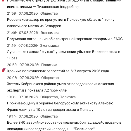
Политические структуры должны сотрудничать с общественными
инициативами — Тихановская (подробно)
21:59
07.08.2026
Общество
Россельхознадзор не пропустил в Псковскую область 1 тонну
сливочного масла из Беларуси
21:46
07.08.2026
Экономика
Подписано соглашение об электронной торговле товарами в ЕАЭС
21:16
07.08.2026
Экономика
Лукашенко назвал "жутью" увеличение убытков Белкоопсоюза в
11 раз
20:53
07.08.2026
Политика
Хроника политических репрессий за 6–7 августа 2026 года
20:08
07.08.2026
Общество
Житель Кобринского района умер от передозировки алкоголя —
экспертиза показала 7,2 промилле
19:31
07.08.2026
Общество, Политика
Проживающему в Украине белорусскому активисту Алексею
Францкевичу на 10 лет запрещен въезд в Польшу
19:14
07.08.2026
Общество
Более 340 аварийно-восстановительных бригад задействовано в
ликвидации последствий непогоды — "Белэнерго"