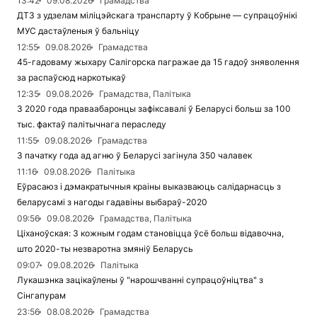
13:42
09.08.2026
Грамадства
ДТЗ з удзелам міліцэйскага транспарту ў Кобрыне — супрацоўнікі
МУС дастаўленыя ў бальніцу
12:55
09.08.2026
Грамадства
45-гадоваму жыхару Салігорска пагражае да 15 гадоў зняволення
за распаўсюд наркотыкаў
12:35
09.08.2026
Грамадства, Палітыка
З 2020 года праваабаронцы зафіксавалі ў Беларусі больш за 100
тыс. фактаў палітычнага пераследу
11:55
09.08.2026
Грамадства
З пачатку года ад агню ў Беларусі загінула 350 чалавек
11:16
09.08.2026
Палітыка
Еўрасаюз і дэмакратычныя краіны выказваюць салідарнасць з
беларусамі з нагоды гадавіны выбараў-2020
09:56
09.08.2026
Грамадства, Палітыка
Ціханоўская: З кожным годам становіцца ўсё больш відавочна,
што 2020-ты незваротна змяніў Беларусь
09:07
09.08.2026
Палітыка
Лукашэнка зацікаўлены ў "нарошчванні супрацоўніцтва" з
Сінгапурам
23:56
08.08.2026
Грамадства