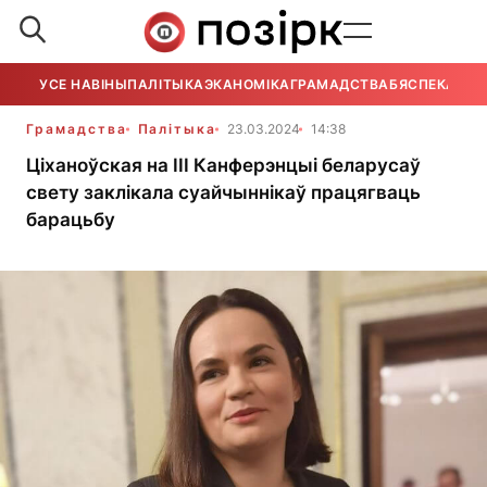
УСЕ НАВІНЫ
ПАЛІТЫКА
ЭКАНОМІКА
ГРАМАДСТВА
БЯСПЕКА
УСЕ
Грамадства
Палітыка
23.03.2024
14:38
Ціханоўская на III Канферэнцыі беларусаў
свету заклікала суайчыннікаў працягваць
барацьбу