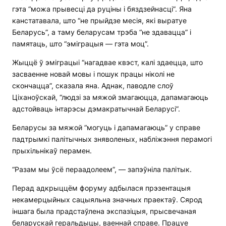
гэта “можа прывесці да руціны і бяздзейнасці”. Яна
канстатавала, што “не прыйдзе месія, які выратуе
Беларусь”, а таму беларусам трэба “не здавацца” і
памятаць, што “эміграцыя — гэта моц”.
Жыццё ў эміграцыі “нагадвае квэст, калі здаецца, што
засваенне новай мовы і пошук працы ніколі не
скончацца”, сказала яна. Аднак, паводле слоў
Ціханоўскай, “людзі за мяжой змагаюцца, дапамагаюць
адстойваць інтарэсы дэмакратычнай Беларусі”.
Беларусы за мяжой “могуць і дапамагаюць” у справе
падтрымкі палітычных зняволеных, набліжэння перамогі
прыхільнікаў перамен.
“Разам мы ўсё пераадолеем”, — запэўніла палітык.
Перад адкрыццём форуму адбылася прэзентацыя
некамерцыйных сацыяльна значных праектаў. Сярод
іншага была прадстаўлена экспазіцыя, прысвечаная
беларускай геральдыцы, ваеннай справе. Працуе