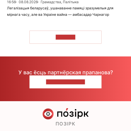
16:56
08.08.2026
Грамадства, Палітыка
Легалізацыя беларусаў, ушанаванне памяці зразумелыя для
мірнага часу, але ва Украіне вайна — амбасадар Чарнагор
ЧЫТАЦЬ
У вас ёсць партнёрская прапанова?
НАПІШЫЦЕ НАМ
ПОЗІРК