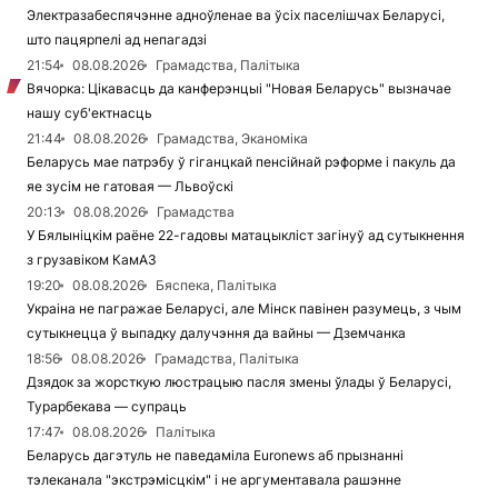
Электразабеспячэнне адноўленае ва ўсіх паселішчах Беларусі,
што пацярпелі ад непагадзі
21:54
08.08.2026
Грамадства, Палітыка
Вячорка: Цікавасць да канферэнцыі "Новая Беларусь" вызначае
нашу суб'ектнасць
21:44
08.08.2026
Грамадства, Эканоміка
Беларусь мае патрэбу ў гіганцкай пенсійнай рэформе і пакуль да
яе зусім не гатовая — Львоўскі
20:13
08.08.2026
Грамадства
У Бялыніцкім раёне 22-гадовы матацыкліст загінуў ад сутыкнення
з грузавіком КамАЗ
19:20
08.08.2026
Бяспека, Палітыка
Украіна не пагражае Беларусі, але Мінск павінен разумець, з чым
сутыкнецца ў выпадку далучэння да вайны — Дземчанка
18:56
08.08.2026
Грамадства, Палітыка
Дзядок за жорсткую люстрацыю пасля змены ўлады ў Беларусі,
Турарбекава — супраць
17:47
08.08.2026
Палітыка
Беларусь дагэтуль не паведаміла Euronews аб прызнанні
тэлеканала "экстрэмісцкім" і не аргументавала рашэнне