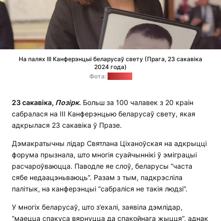
На палях ІІІ Канферэнцыі беларусаў свету (Прага, 23 сакавіка
2024 года)
Фота:
"Позірк"
23 сакавіка,
Позірк
.
Больш за 100 чалавек з 20 краін
сабралася на ІІІ Канферэнцыю беларусаў свету, якая
адкрылася 23 сакавіка ў Празе.
Дэмакратычны лідар Святлана Ціханоўская на адкрыцці
форума прызнала, што многія суайчыннікі ў эміграцыі
расчароўваюцца. Паводле яе слоў, беларусы “часта
сябе недаацэньваюць”. Разам з тым, падкрэсліла
палітык, на канферэнцыі “сабраліся не такія людзі”.
У многіх беларусаў, што з’ехалі, заявіла дэмлідар,
“маецца спакуса вярнуцца да спакойнага жыцця”, аднак