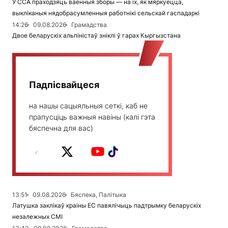
У ССА праходзяць ваенныя зборы — на іх, як мяркуецца,
выкліканыя нядобрасумленныя работнікі сельскай гаспадаркі
14:26
09.08.2026
Грамадства
Двое беларускіх альпіністаў зніклі ў гарах Кыргызстана
Падпісвайцеся
на нашы сацыяльныя сеткі, каб не
прапусціць важныя навіны (калі гэта
бяспечна для вас)
13:51
09.08.2026
Бяспека, Палітыка
Латушка заклікаў краіны ЕС павялічыць падтрымку беларускіх
незалежных СМІ