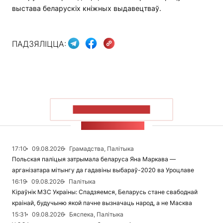
выстава беларускіх кніжных выдавецтваў.
ПАДЗЯЛІЦЦА:
ПАКАЗАЦЬ БОЛЬШ
СТУЖКА НАВІН
17:10
09.08.2026
Грамадства, Палітыка
Польская паліцыя затрымала беларуса Яна Маркава —
арганізатара мітынгу да гадавіны выбараў-2020 ва Уроцлаве
16:19
09.08.2026
Палітыка
Кіраўнік МЗС Украіны: Спадзяемся, Беларусь стане свабоднай
краінай, будучыню якой пачне вызначаць народ, а не Масква
15:31
09.08.2026
Бяспека, Палітыка