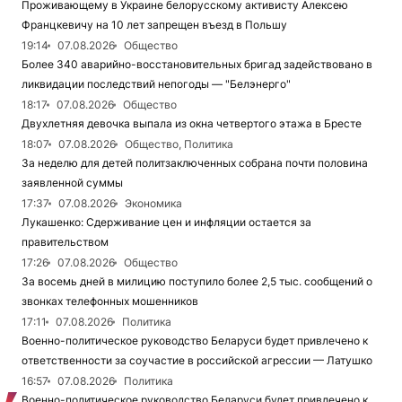
Проживающему в Украине белорусскому активисту Алексею
Францкевичу на 10 лет запрещен въезд в Польшу
19:14
07.08.2026
Общество
Более 340 аварийно-восстановительных бригад задействовано в
ликвидации последствий непогоды — "Белэнерго"
18:17
07.08.2026
Общество
Двухлетняя девочка выпала из окна четвертого этажа в Бресте
18:07
07.08.2026
Общество, Политика
За неделю для детей политзаключенных собрана почти половина
заявленной суммы
17:37
07.08.2026
Экономика
Лукашенко: Сдерживание цен и инфляции остается за
правительством
17:26
07.08.2026
Общество
За восемь дней в милицию поступило более 2,5 тыс. сообщений о
звонках телефонных мошенников
17:11
07.08.2026
Политика
Военно-политическое руководство Беларуси будет привлечено к
ответственности за соучастие в российской агрессии — Латушко
16:57
07.08.2026
Политика
Военно-политическое руководство Беларуси будет привлечено к