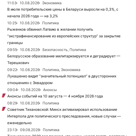
11:03
10.08.2026
Экономика
В июле потребительские цены в Беларуси выросли на 0,3%, с
начала 2026 года — на 3,2%
10:25
10.08.2026
Политика
Рыженков обвинил Латвию в желании получить
“экстрафинансирование из европейских структур” за закрытие
границы
09:55
10.08.2026
Безопасность, Политика
Белорусское образование милитаризируется и деградирует —
Терешкович
09:22
10.08.2026
Политика, Экономика
Лукашенко видит “значительный потенциал” в двусторонних
отношениях с Эквадором
09:04
10.08.2026
Анонсы
Анонсы событий на 10 августа — 4 ноября 2026 года
08:29
10.08.2026
Политика
Советник Тихановской: Минск активизировал использование
Интерпола для политического преследования, новые случаи —
еженедельно
23:13
09.08.2026
Политика