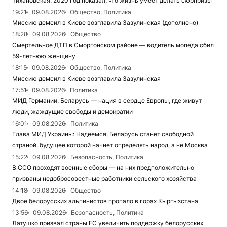
Тихановская: 2020 год показал, что жизнь умеет делать сюрпризы
19:21
09.08.2026
Общество, Политика
Миссию демсил в Киеве возглавила Зазулинская (дополнено)
18:28
09.08.2026
Общество
Смертельное ДТП в Сморгонском районе — водитель мопеда сбил
59-летнюю женщину
18:15
09.08.2026
Общество, Политика
Миссию демсил в Киеве возглавила Зазулинская
17:51
09.08.2026
Политика
МИД Германии: Беларусь — нация в сердце Европы, где живут
люди, жаждущие свободы и демократии
16:01
09.08.2026
Политика
Глава МИД Украины: Надеемся, Беларусь станет свободной
страной, будущее которой начнет определять народ, а не Москва
15:22
09.08.2026
Безопасность, Политика
В ССО проходят военные сборы — на них предположительно
призваны недобросовестные работники сельского хозяйства
14:18
09.08.2026
Общество
Двое белорусских альпинистов пропало в горах Кыргызстана
13:56
09.08.2026
Безопасность, Политика
Латушко призвал страны ЕС увеличить поддержку белорусских