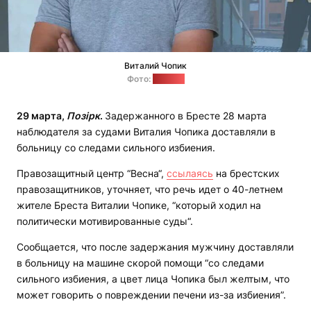
Виталий Чопик
Фото:
"Весна"
29 марта,
Позірк
.
Задержанного в Бресте 28 марта
наблюдателя за судами Виталия Чопика доставляли в
больницу со следами сильного избиения.
Правозащитный центр “Весна“,
ссылаясь
на брестских
правозащитников, уточняет, что речь идет о 40-летнем
жителе Бреста Виталии Чопике, “который ходил на
политически мотивированные суды“.
Сообщается, что после задержания мужчину доставляли
в больницу на машине скорой помощи “со следами
сильного избиения, а цвет лица Чопика был желтым, что
может говорить о повреждении печени из-за избиения”.