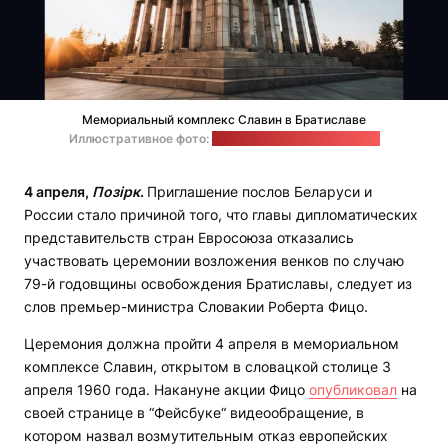
Мемориальный комплекс Славин в Братиславе
Иллюстративное фото:
unsplash.com / Martin Katler
4 апреля,
Позірк
.
Приглашение послов Беларуси и
России стало причиной того, что главы дипломатических
представительств стран Евросоюза отказались
участвовать церемонии возложения венков по случаю
79-й годовщины освобождения Братиславы, следует из
слов премьер-министра Словакии Роберта Фицо.
Церемония должна пройти 4 апреля в мемориальном
комплексе Славин, открытом в словацкой столице 3
апреля 1960 года. Накануне акции Фицо
опубликовал
на
своей странице в “Фейсбуке“ видеообращение, в
котором назвал возмутительным отказ европейских