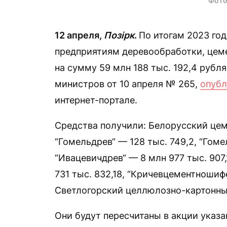
Фото
12 апреля,
Позірк
.
По итогам 2023 го
предприятиям деревообработки, цеме
на сумму 59 млн 188 тыс. 192,4 рубл
министров от 10 апреля № 265,
опубл
интернет-портале.
Средства получили: Белорусский цеме
“Гомельдрев“ — 128 тыс. 749,2, “Гоме
“Ивацевичдрев“ — 8 млн 977 тыс. 907
731 тыс. 832,18, “Кричевцементношиф
Светлогорский целлюлозно-картонный
Они будут пересчитаны в акции указа