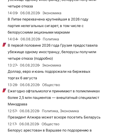
четыре отказа
14:09
06.08.2026
Экономика
В Литве перехвачена крупнейшая в 2026 году
партия нелегальных сигарет, в том числе с
белорусскими акцизными марками
14:04
06.08.2026
Политика
В первой половине 2026 года Грузия предоставила
убежище одному иностранцу, белорусы получили
четыре отказа (подробно)
13:27
06.08.2026
Экономика
Доллар, евро и юань подорожали на биржевых
торгах 6 августа
13:26
06.08.2026
Общество
Ежегодно офтальмологи принимают в поликлиниках
более 2,5 млн пациентов — внештатный специалист
Минздрава
12:57
06.08.2026
Политика, Экономика
Президент Алжира может вскоре посетить Беларусь
12:17
06.08.2026
Общество
Белорус арестован в Варшаве по подозрению в