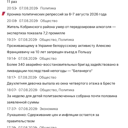
11 раз
20:53
07.08.2026
Политика
Хроника политических репрессий за 6–7 августа 2026 года
20:08
07.08.2026
Общество
Житель Кобринского района умер от передозировки алкоголя —
экспертиза показала 7,2 промилле
19:31
07.08.2026
Общество, Политика
Проживающему в Украине белорусскому активисту Алексею
Францкевичу на 10 лет запрещен въезд в Польшу
19:14
07.08.2026
Общество
Более 340 аварийно-восстановительных бригад задействовано в
ликвидации последствий непогоды — "Белэнерго"
18:17
07.08.2026
Общество
Двухлетняя девочка выпала из окна четвертого этажа в Бресте
18:07
07.08.2026
Общество, Политика
За неделю для детей политзаключенных собрана почти половина
заявленной суммы
17:37
07.08.2026
Экономика
Лукашенко: Сдерживание цен и инфляции остается за
правительством
17:26
07.08.2026
Общество