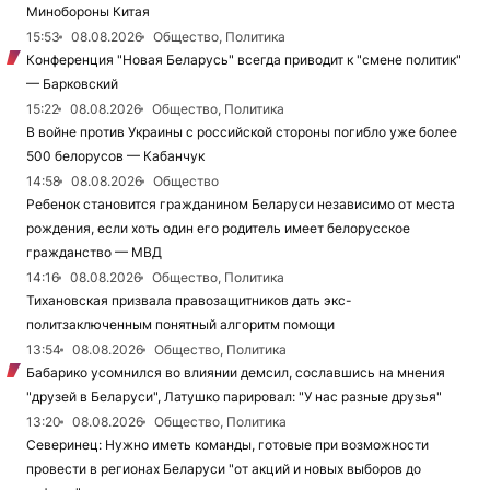
Минобороны Китая
15:53
08.08.2026
Общество, Политика
Конференция "Новая Беларусь" всегда приводит к "смене политик"
— Барковский
15:22
08.08.2026
Общество, Политика
В войне против Украины с российской стороны погибло уже более
500 белорусов — Кабанчук
14:58
08.08.2026
Общество
Ребенок становится гражданином Беларуси независимо от места
рождения, если хоть один его родитель имеет белорусское
гражданство — МВД
14:16
08.08.2026
Общество, Политика
Тихановская призвала правозащитников дать экс-
политзаключенным понятный алгоритм помощи
13:54
08.08.2026
Общество, Политика
Бабарико усомнился во влиянии демсил, сославшись на мнения
"друзей в Беларуси", Латушко парировал: "У нас разные друзья"
13:20
08.08.2026
Общество, Политика
Северинец: Нужно иметь команды, готовые при возможности
провести в регионах Беларуси "от акций и новых выборов до