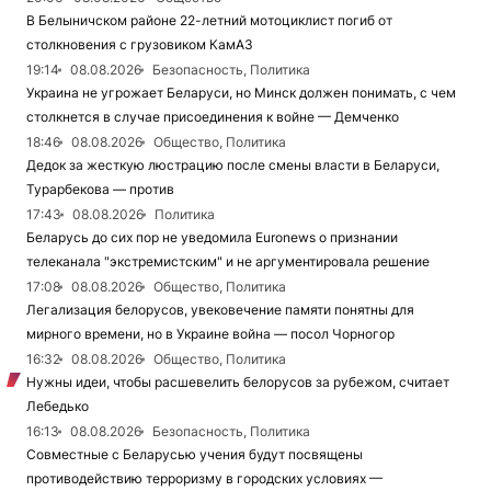
В Белыничском районе 22-летний мотоциклист погиб от
столкновения с грузовиком КамАЗ
19:14
08.08.2026
Безопасность, Политика
Украина не угрожает Беларуси, но Минск должен понимать, с чем
столкнется в случае присоединения к войне — Демченко
18:46
08.08.2026
Общество, Политика
Дедок за жесткую люстрацию после смены власти в Беларуси,
Турарбекова — против
17:43
08.08.2026
Политика
Беларусь до сих пор не уведомила Euronews о признании
телеканала "экстремистским" и не аргументировала решение
17:08
08.08.2026
Общество, Политика
Легализация белорусов, увековечение памяти понятны для
мирного времени, но в Украине война — посол Чорногор
16:32
08.08.2026
Общество, Политика
Нужны идеи, чтобы расшевелить белорусов за рубежом, считает
Лебедько
16:13
08.08.2026
Безопасность, Политика
Совместные с Беларусью учения будут посвящены
противодействию терроризму в городских условиях —