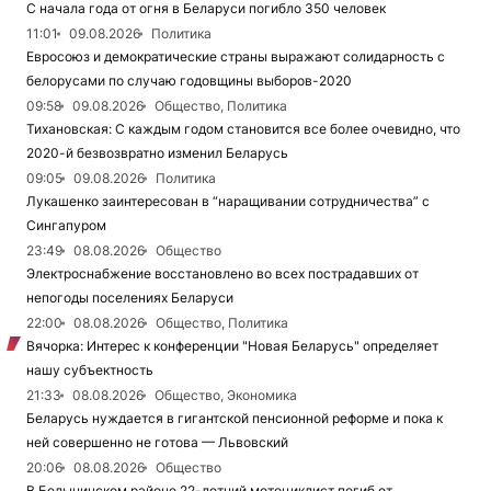
С начала года от огня в Беларуси погибло 350 человек
11:01
09.08.2026
Политика
Евросоюз и демократические страны выражают солидарность с
белорусами по случаю годовщины выборов-2020
09:58
09.08.2026
Общество, Политика
Тихановская: С каждым годом становится все более очевидно, что
2020-й безвозвратно изменил Беларусь
09:05
09.08.2026
Политика
Лукашенко заинтересован в “наращивании сотрудничества” с
Сингапуром
23:49
08.08.2026
Общество
Электроснабжение восстановлено во всех пострадавших от
непогоды поселениях Беларуси
22:00
08.08.2026
Общество, Политика
Вячорка: Интерес к конференции "Новая Беларусь" определяет
нашу субъектность
21:33
08.08.2026
Общество, Экономика
Беларусь нуждается в гигантской пенсионной реформе и пока к
ней совершенно не готова — Львовский
20:06
08.08.2026
Общество
В Белыничском районе 22-летний мотоциклист погиб от