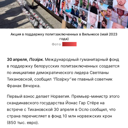
Акция в поддержку политзаключенных в Вильнюсе (май 2023
года)
Фото:
"Позірк"
30 апреля,
Позірк
.
Международный гуманитарный фонд
в поддержку белорусских политзаключенных создается
по инициативе демократического лидера Светланы
Тихановской, сообщил
“Позірку“
ее главный советник
Франак Вячорка.
Первый взнос делает Норвегия. Премьер-министр этого
скандинавского государства Йонас Гар Стёре на
встрече с Тихановской 30 апреля в Осло сообщил, что
страна перечисляет в фонд 10 млн норвежских крон
(850 тыс. евро).