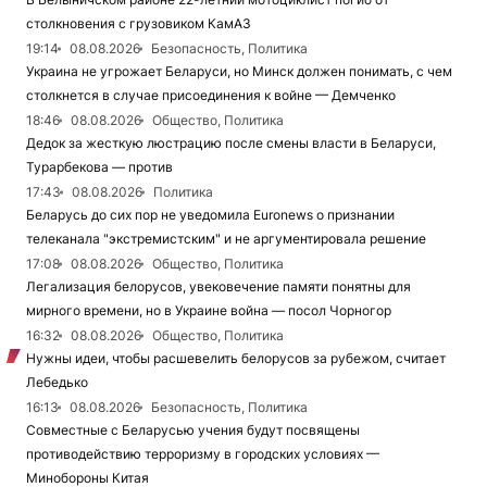
столкновения с грузовиком КамАЗ
19:14
08.08.2026
Безопасность, Политика
Украина не угрожает Беларуси, но Минск должен понимать, с чем
столкнется в случае присоединения к войне — Демченко
18:46
08.08.2026
Общество, Политика
Дедок за жесткую люстрацию после смены власти в Беларуси,
Турарбекова — против
17:43
08.08.2026
Политика
Беларусь до сих пор не уведомила Euronews о признании
телеканала "экстремистским" и не аргументировала решение
17:08
08.08.2026
Общество, Политика
Легализация белорусов, увековечение памяти понятны для
мирного времени, но в Украине война — посол Чорногор
16:32
08.08.2026
Общество, Политика
Нужны идеи, чтобы расшевелить белорусов за рубежом, считает
Лебедько
16:13
08.08.2026
Безопасность, Политика
Совместные с Беларусью учения будут посвящены
противодействию терроризму в городских условиях —
Минобороны Китая