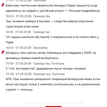
17:07
07.08.2026
Палітыка
Вайскова-палітычнае кіраўніцтва Беларусі будзе прыцягнута да
адказнасці за саўдзел у расійскай агрэсіі — Латушка (падрабязна)
16:43
07.08.2026
Грамадства
Тры чалавекі памерлі ў Быхаве — следства мяркуе атручэнне
сурагатным алкаголем
16:26
07.08.2026
Грамадства
14-гадовы школьнік абстраляў з пнеўматычнага пісталета кіёск у
Лідзе
16:02
07.08.2026
Эканоміка
Беларусь пяты месяц запар з'яўляецца аўтсайдарам у ЕАЭС па
дынаміцы прамысловай вытворчасці
15:53
07.08.2026
Грамадства, Палітыка
У "спіс экстрэмістаў" дададзеныя яшчэ чатыры чалавекі
15:34
07.08.2026
Грамадства, Палітыка
АПК: Пры захаванні цяперашніх тэндэнцый беларуская мова хутка
можа застацца толькі ў невялікіх супольнасцях, а на дзяржаўным
узроўні — знікнуць