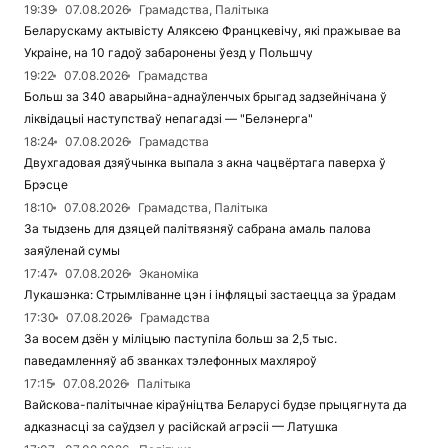
19:39
07.08.2026
Грамадства, Палітыка
Беларускаму актывісту Аляксею Францкевічу, які пражывае ва
Украіне, на 10 гадоў забаронены ўезд у Польшчу
19:22
07.08.2026
Грамадства
Больш за 340 аварыйна-аднаўленчых брыгад задзейнічана ў
ліквідацыі наступстваў непагадзі — "Белэнерга"
18:24
07.08.2026
Грамадства
Двухгадовая дзяўчынка выпала з акна чацвёртага паверха ў
Брэсце
18:10
07.08.2026
Грамадства, Палітыка
За тыдзень для дзяцей палітвязняў сабрана амаль палова
заяўленай сумы
17:47
07.08.2026
Эканоміка
Лукашэнка: Стрымліванне цэн і інфляцыі застаецца за ўрадам
17:30
07.08.2026
Грамадства
За восем дзён у міліцыю паступіла больш за 2,5 тыс.
паведамленняў аб званках тэлефонных махляроў
17:15
07.08.2026
Палітыка
Вайскова-палітычнае кіраўніцтва Беларусі будзе прыцягнута да
адказнасці за саўдзел у расійскай агрэсіі — Латушка