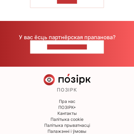
ЧЫТАЦЬ
У вас ёсць партнёрская прапанова?
НАПІШЫЦЕ НАМ
ПОЗІРК
Пра нас
ПОЗІРК+
Кантакты
Палітыка cookie
Палітыка прыватнасці
Палажэнні і ўмовы