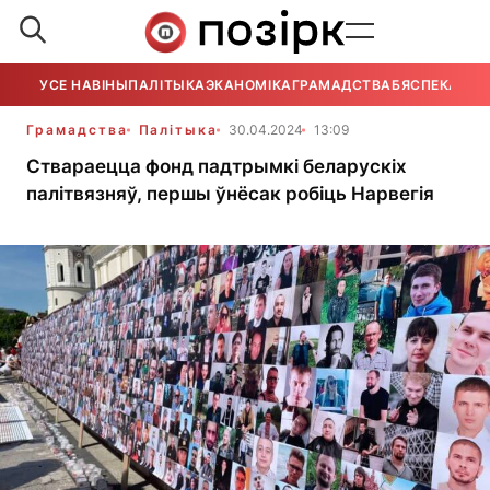
УСЕ НАВІНЫ
ПАЛІТЫКА
ЭКАНОМІКА
ГРАМАДСТВА
БЯСПЕКА
УСЕ
Грамадства
Палітыка
30.04.2024
13:09
Ствараецца фонд падтрымкі беларускіх
палітвязняў, першы ўнёсак робіць Нарвегія