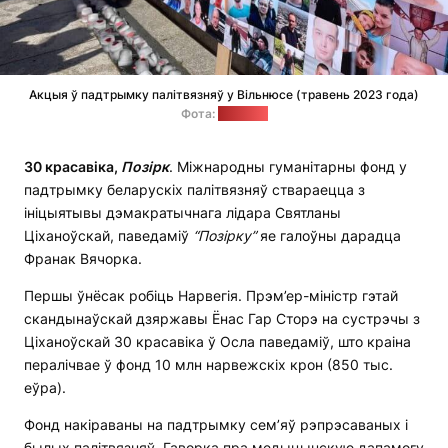
Акцыя ў падтрымку палітвязняў у Вільнюсе (травень 2023 года)
Фотa:
"Позірк"
30 красавіка,
Позірк
. Міжнародны гуманітарны фонд у
падтрымку беларускіх палітвязняў ствараецца з
ініцыятывы дэмакратычнага лідара Святланы
Ціханоўскай, паведаміў
“Позірку”
яе галоўны дарадца
Франак Вячорка.
Першы ўнёсак робіць Нарвегія. Прэм’ер-міністр гэтай
скандынаўскай дзяржавы Ёнас Гар Сторэ на сустрэчы з
Ціханоўскай 30 красавіка ў Осла паведаміў, што краіна
пералічвае ў фонд 10 млн нарвежскіх крон (850 тыс.
еўра).
Фонд накіраваны на падтрымку сем’яў рэпрэсаваных і
былых палітвязняў. Гаворка пра медыцынскую дапамогу