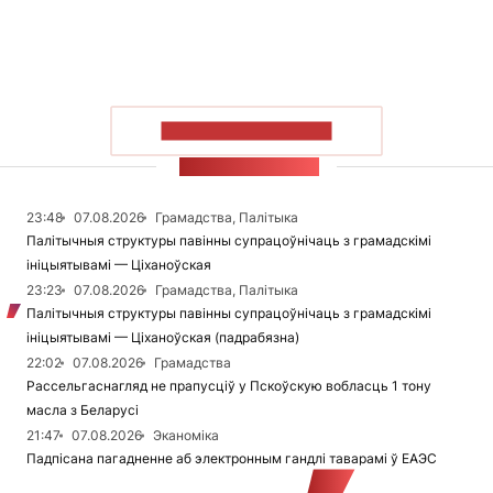
ПАКАЗАЦЬ БОЛЬШ
СТУЖКА НАВІН
23:48
07.08.2026
Грамадства, Палітыка
Палітычныя структуры павінны супрацоўнічаць з грамадскімі
ініцыятывамі — Ціханоўская
23:23
07.08.2026
Грамадства, Палітыка
Палітычныя структуры павінны супрацоўнічаць з грамадскімі
ініцыятывамі — Ціханоўская (падрабязна)
22:02
07.08.2026
Грамадства
Рассельгаснагляд не прапусціў у Пскоўскую вобласць 1 тону
масла з Беларусі
21:47
07.08.2026
Эканоміка
Падпісана пагадненне аб электронным гандлі таварамі ў ЕАЭС