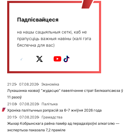
Падпісвайцеся
на нашы сацыяльныя сеткі, каб не
прапусціць важныя навіны (калі гэта
бяспечна для вас)
21:25
07.08.2026
Эканоміка
Лукашэнка назваў “жудасцю” павелічэнне страт Белкаапсаюза ў
11 разоў
21:08
07.08.2026
Палітыка
Хроніка палітычных рэпрэсій за 6–7 жніўня 2026 года
20:15
07.08.2026
Грамадства
Жыхар Кобрынскага раёна памёр ад перадазіроўкі алкаголю —
экспертыза паказала 7,2 праміле