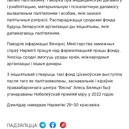
і рэабілітацыю, матэрыяльную і псіхалагічную дапамогу
вызваленым палітвязням і асобам, якія зазналі
палітычныя рэпрэсіі. Распараджацца сродкамі фонда
будуць беларускія арганізацыі ды ініцыятывы, якія
дапамагаюць палітвязням.
Паводле інфармацыі Вячоркі, Міністэрства замежных
спраў Нарвегіі працуе над фармалізацыяй працы фонду.
Уносіць сродкі змогуць урады краін, міжнародныя
арганізацыі і іншыя донары.
З ініцыятывай стварыць такі фонд Ціханоўская выступіла
пасля таго як палітзняволены, заснавальнік і кіраўнік
праваабарончага цэнтра “Вясна” Алесь Бяляцкі быў
уганараваны Нобелеўскай прэміяй міру у 2022 годзе.
Дэмлідар наведвае Нарвегію 29–30 красавіка.
ПАДЗЯЛІЦЦА: