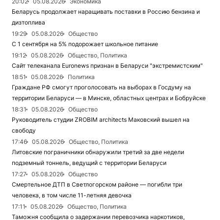
20:02
05.08.2026
Экономика
Беларусь продолжает наращивать поставки в Россию бензина и
дизтоплива
19:29
05.08.2026
Общество
С 1 сентября на 5% подорожает школьное питание
19:12
05.08.2026
Общество, Политика
Сайт телеканала Euronews признан в Беларуси "экстремистским"
18:51
05.08.2026
Политика
Граждане РФ смогут проголосовать на выборах в Госдуму на
территории Беларуси — в Минске, областных центрах и Бобруйске
18:31
05.08.2026
Общество
Руководитель студии ZROBIM architects Маковский вышел на
свободу
17:46
05.08.2026
Общество, Политика
Литовские пограничники обнаружили третий за две недели
подземный тоннель, ведущий с территории Беларуси
17:27
05.08.2026
Общество
Смертельное ДТП в Светлогорском районе — погибли три
человека, в том числе 11-летняя девочка
17:11
05.08.2026
Общество, Политика
Таможня сообщила о задержании перевозчика наркотиков,