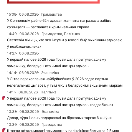
15:08
06.08.2026
Грамадства
У Сенненскім раёне 62-гадовая жанчына пагражала забіць
сужыцеля — распачатая крымінальная справа
14:49
06.08.2026
Грамадства, Палітыка
Статкевіч лічыць, что яго інсульт у няволі быў выкліканы адмоваю
ў неабходных леках
14:27
06.08.2026
У першай палове 2026 года Грузія дала прытулак аднаму
замежніку, беларусы атрымалі чатыры адмовы
14:14
06.08.2026
Эканоміка
У Літве перахопленая найбуйнейшая ў 2026 годзе партыя
нелегальных цыгарэт, у тым ліку з беларускімі акцызнымі маркамі
14:11
06.08.2026
Палітыка
У першай палове 2026 года Грузія дала прытулак аднаму
замежніку, беларусы атрымалі чатыры адмовы (падрабязна)
13:38
06.08.2026
Эканоміка
Долар, еўра і юань падаражэлі на біржавых таргах 6 жніўня
13:36
06.08.2026
Грамадства
Штогод афтальмолагі прымаюць у паліклініках больш за 2,5 млн