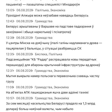
пацыентаў — пазаштатны спецыяліст Мінздароўя
13:05
06.08.2026
Палітыка, Эканоміка
Прэзідэнт Алжыра можа неўзабаве наведаць Беларусь
12:42
06.08.2026
Грамадства
Беларус арыштаваны ў Варшаве на падставе падазрэння ў
захоўванні і збыце наркотыкаў і псіхатропаў
12:38
06.08.2026
Грамадства
У цэнтры Мінска на дзяўчыну ўпалі галіны надламанага дрэва —
пацярпелая ў бальніцы, у сітуацыі разбіраецца СК
12:35
06.08.2026
Бяспека, Палітыка
Падсанкцыйнае "КБ "Радар" распрацавала новы перадатчык
перашкодаў для абароны крытычнай інфраструктуры ад дронаў
12:31
06.08.2026
Грамадства, Эканоміка
Мытня выкрыла намер польскага перавозчыка схаваць частку
грузу
11:08
06.08.2026
Грамадства, Эканоміка
На аб'ектах АПК пашкоджаныя яшчэ дзве адзінкі тэхнікі
10:57
06.08.2026
Грамадства, Эканоміка
За сем месяцаў насельніцтва Беларусі прадало на 1,3 млрд
долараў больш наяўнай валюты, чым набыло