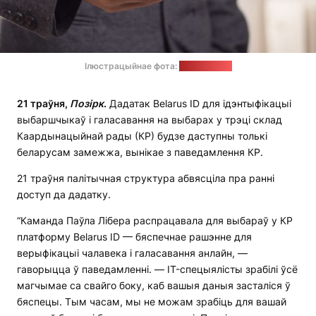
Ілюстрацыйнае фота:
pixabay.com
21 траўня,
Позірк
.
Дадатак Belarus ID для ідэнтыфікацыі
выбаршчыкаў і галасавання на выбарах у трэці склад
Каардынацыйнай рады (КР) будзе даступны толькі
беларусам замежжа, вынікае з паведамлення КР.
21 траўня палітычная структура абвясціла пра ранні
доступ да дадатку.
“Каманда Паўла Лібера распрацавала для выбараў у КР
платформу Belarus ID — бяспечнае рашэнне для
верыфікацыі чалавека і галасавання анлайн, —
гаворыцца ў паведамленні. — IT-спецыялісты зрабілі ўсё
магчымае са свайго боку, каб вашыя даныя засталіся ў
бяспецы. Тым часам, мы не можам зрабіць для вашай