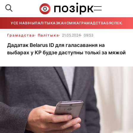
УСЕ НАВІНЫ
ПАЛІТЫКА
ЭКАНОМІКА
ГРАМАДСТВА
БЯСПЕКА
УСЕ
Грамадства
Палітыка
21.05.2024
09:53
Дадатак Belarus ID для галасавання на
выбарах у КР будзе даступны толькі за мяжой