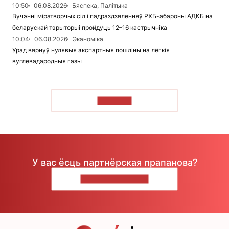
10:50
06.08.2026
Бяспека, Палітыка
Вучэнні міратворчых сіл і падраздзяленняў РХБ-абароны АДКБ на
беларускай тэрыторыі пройдуць 12–16 кастрычніка
10:04
06.08.2026
Эканоміка
Урад вярнуў нулявыя экспартныя пошліны на лёгкія
вуглевадародныя газы
ЧЫТАЦЬ
У вас ёсць партнёрская прапанова?
НАПІШЫЦЕ НАМ