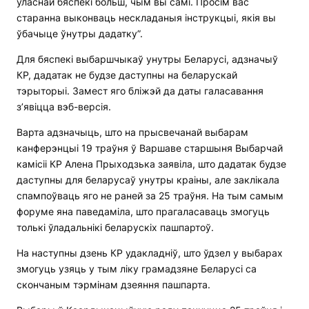
уласнай бяспекі больш, чым вы самі. Просім вас
старанна выконваць нескладаныя інструкцыі, якія вы
ўбачыце ўнутры дадатку”.
Для бяспекі выбаршчыкаў унутры Беларусі, адзначыў
КР, дадатак не будзе даступны на беларускай
тэрыторыі. Замест яго бліжэй да даты галасавання
з’явіцца вэб-версія.
Варта адзначыць, што на прысвечанай выбарам
канферэнцыі 19 траўня ў Варшаве старшыня Выбарчай
камісіі КР Алена Прыходзька заявіла, што дадатак будзе
даступны для беларусаў унутры краіны, але заклікала
спампоўваць яго не раней за 25 траўня. На тым самым
форуме яна паведаміла, што прагаласаваць змогуць
толькі ўладальнікі беларускіх пашпартоў.
На наступны дзень КР удакладніў, што ўдзел у выбарах
змогуць узяць у тым ліку грамадзяне Беларусі са
скончаным тэрмінам дзеяння пашпарта.