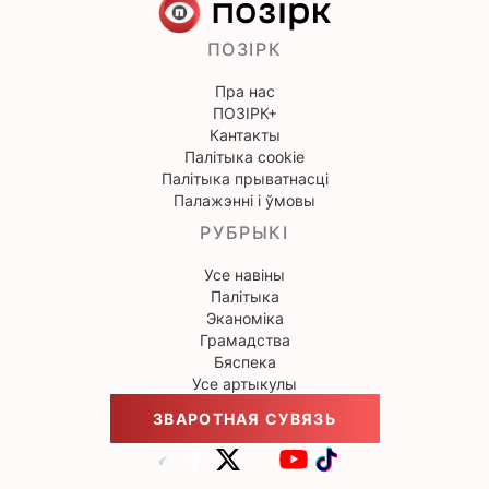
ПОЗІРК
Пра нас
ПОЗІРК+
Кантакты
Палітыка cookie
Палітыка прыватнасці
Палажэнні і ўмовы
РУБРЫКІ
Усе навіны
Палітыка
Эканоміка
Грамадства
Бяспека
Усе артыкулы
ЗВАРОТНАЯ СУВЯЗЬ