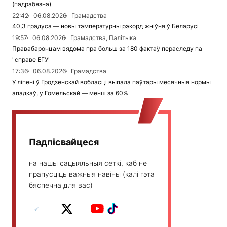
(падрабязна)
22:42
06.08.2026
Грамадства
40,3 градуса — новы тэмпературны рэкорд жніўня ў Беларусі
19:57
06.08.2026
Грамадства, Палітыка
Правабаронцам вядома пра больш за 180 фактаў пераследу па
"справе ЕГУ"
17:36
06.08.2026
Грамадства
У ліпені ў Гродзенскай вобласці выпала паўтары месячныя нормы
ападкаў, у Гомельскай — менш за 60%
Падпісвайцеся
на нашы сацыяльныя сеткі, каб не
прапусціць важныя навіны (калі гэта
бяспечна для вас)