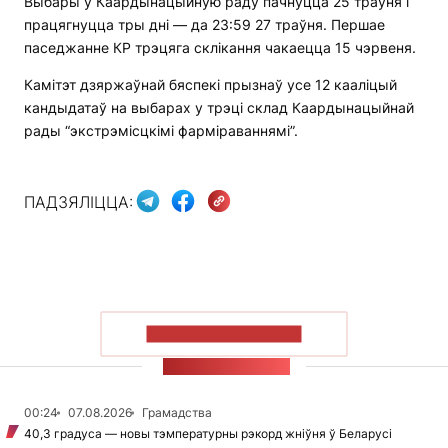
Выбары ў Каардынацыйную раду пачнуцца 25 траўня і
працягнуцца тры дні — да 23:59 27 траўня. Першае
паседжанне КР трэцяга склікання чакаецца 15 чэрвеня.
Камітэт дзяржаўнай бяспекі прызнаў усе 12 кааліцый
кандыдатаў на выбарах у трэці склад Каардынацыйнай
рады “экстрэмісцкімі фарміраваннямі”.
ПАДЗЯЛІЦЦА:
ПАКАЗАЦЬ БОЛЬШ
СТУЖКА НАВІН
00:24
07.08.2026
Грамадства
40,3 градуса — новы тэмпературны рэкорд жніўня ў Беларусі