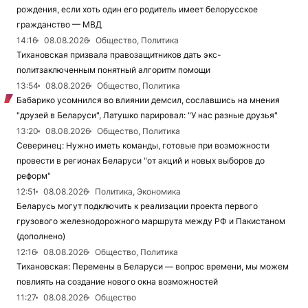
рождения, если хоть один его родитель имеет белорусское
гражданство — МВД
14:16
08.08.2026
Общество, Политика
Тихановская призвала правозащитников дать экс-
политзаключенным понятный алгоритм помощи
13:54
08.08.2026
Общество, Политика
Бабарико усомнился во влиянии демсил, сославшись на мнения
"друзей в Беларуси", Латушко парировал: "У нас разные друзья"
13:20
08.08.2026
Общество, Политика
Северинец: Нужно иметь команды, готовые при возможности
провести в регионах Беларуси "от акций и новых выборов до
реформ"
12:51
08.08.2026
Политика, Экономика
Беларусь могут подключить к реализации проекта первого
грузового железнодорожного маршрута между РФ и Пакистаном
(дополнено)
12:16
08.08.2026
Общество, Политика
Тихановская: Перемены в Беларуси — вопрос времени, мы можем
повлиять на создание нового окна возможностей
11:27
08.08.2026
Общество