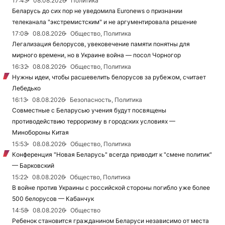
17:43
08.08.2026
Политика
Беларусь до сих пор не уведомила Euronews о признании
телеканала "экстремистским" и не аргументировала решение
17:08
08.08.2026
Общество, Политика
Легализация белорусов, увековечение памяти понятны для
мирного времени, но в Украине война — посол Чорногор
16:32
08.08.2026
Общество, Политика
Нужны идеи, чтобы расшевелить белорусов за рубежом, считает
Лебедько
16:13
08.08.2026
Безопасность, Политика
Совместные с Беларусью учения будут посвящены
противодействию терроризму в городских условиях —
Минобороны Китая
15:53
08.08.2026
Общество, Политика
Конференция "Новая Беларусь" всегда приводит к "смене политик"
— Барковский
15:22
08.08.2026
Общество, Политика
В войне против Украины с российской стороны погибло уже более
500 белорусов — Кабанчук
14:58
08.08.2026
Общество
Ребенок становится гражданином Беларуси независимо от места