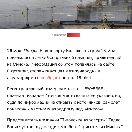
Коллаж:
15min.lt
29 мая,
Позірк.
В аэропорту Вильнюса утром 28 мая
приземлился легкий спортивный самолет, прилетевший
из Минска. Информация об этом появилась на сайте
Flightradar, отслеживающем международные
авиамаршруты,
сообщает
портал 15min.lt.
Регистрационный номер самолета — EW–535SL,
отмечает издание, “точное место взлета не указано, но,
судя по информации из открытых источников, самолет
приписан к частному аэродрому под Минском“.
Представитель компании “Литовские аэропорты“ Тадас
Василяускас подтвердил, что борт “прилетел из Минска“.