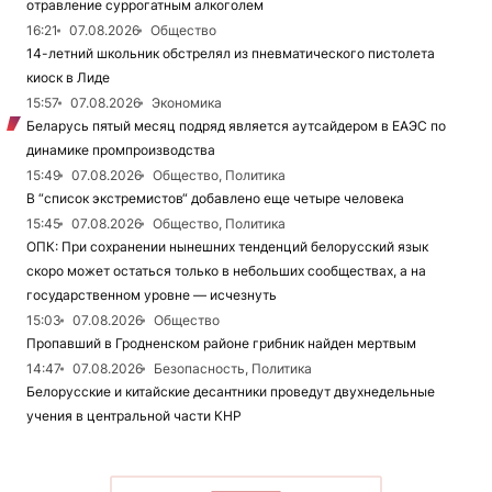
отравление суррогатным алкоголем
16:21
07.08.2026
Общество
14-летний школьник обстрелял из пневматического пистолета
киоск в Лиде
15:57
07.08.2026
Экономика
Беларусь пятый месяц подряд является аутсайдером в ЕАЭС по
динамике промпроизводства
15:49
07.08.2026
Общество, Политика
В “список экстремистов“ добавлено еще четыре человека
15:45
07.08.2026
Общество, Политика
ОПК: При сохранении нынешних тенденций белорусский язык
скоро может остаться только в небольших сообществах, а на
государственном уровне — исчезнуть
15:03
07.08.2026
Общество
Пропавший в Гродненском районе грибник найден мертвым
14:47
07.08.2026
Безопасность, Политика
Белорусские и китайские десантники проведут двухнедельные
учения в центральной части КНР