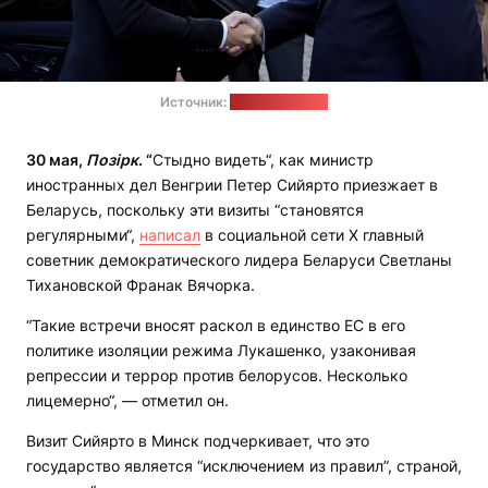
Источник:
МИД Беларуси
30 мая,
Позірк
. “
Стыдно видеть“, как министр
иностранных дел Венгрии Петер Сийярто приезжает в
Беларусь, поскольку эти визиты “становятся
регулярными“,
написал
в социальной сети Х главный
советник демократического лидера Беларуси Светланы
Тихановской Франак Вячорка.
“Такие встречи вносят раскол в единство ЕС в его
политике изоляции режима Лукашенко, узаконивая
репрессии и террор против белорусов. Несколько
лицемерно“, — отметил он.
Визит Сийярто в Минск подчеркивает, что это
государство является “исключением из правил”, страной,