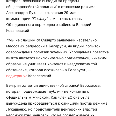
которая “осознанно выходит за пределы
общеевропейской политики” в отношении режима
Александра Лукашенко, заявил 29 мая в
комментарии
“Позірку”
заместитель главы
Объединенного переходного кабинета Валерий
Ковалевский
“Мы не слышим от Сийярто заявлений касательно
массовых репрессий в Беларуси, не видим попыток
освобождения политзаключенных. Упрощенная повестка
визита является исключительно прагматичной, никаким
образом не учитывает контекст и неадекватна той
обстановке, которая сложилась в Беларуси“, —
подчеркнул
Ковалевский.
Венгрия остается единственной страной Евросоюза,
которая поддерживает публичные контакты с
официальным Минском. Как член ЕС она была
вынуждена присоединиться к санкциям против режима
Лукашенко, но представители венгерских властей
неоднократно заявляли, что не поддерживают их