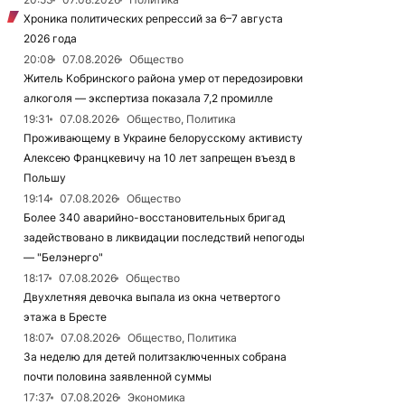
Хроника политических репрессий за 6–7 августа
2026 года
20:08
07.08.2026
Общество
Житель Кобринского района умер от передозировки
алкоголя — экспертиза показала 7,2 промилле
19:31
07.08.2026
Общество, Политика
Проживающему в Украине белорусскому активисту
Алексею Францкевичу на 10 лет запрещен въезд в
Польшу
19:14
07.08.2026
Общество
Более 340 аварийно-восстановительных бригад
задействовано в ликвидации последствий непогоды
— "Белэнерго"
18:17
07.08.2026
Общество
Двухлетняя девочка выпала из окна четвертого
этажа в Бресте
18:07
07.08.2026
Общество, Политика
За неделю для детей политзаключенных собрана
почти половина заявленной суммы
17:37
07.08.2026
Экономика