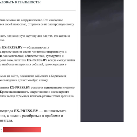
:
сайт ex-press.live