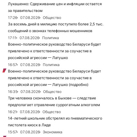
Лукашенко: Сдерживание цен и инфляции остается
за правительством
17:26
07.08.2026
Общество
За восемь дней в милицию поступило более 2,5 тыс.
сообщений о звонках телефонных мошенников
17:11
07.08.2026
Политика
Военно-политическое руководство Беларуси будет
привлечено к ответственности за соучастие в
российской агрессии — Латушко
16:57
07.08.2026
Политика
Военно-политическое руководство Беларуси будет
привлечено к ответственности за соучастие в
российской агрессии — Латушко (подробно)
16:35
07.08.2026
Общество
Три человека скончалось в Быхове — следствие
предполагает отравление суррогатным алкоголем
16:21
07.08.2026
Общество
14-летний школьник обстрелял из пневматического
пистолета киоск в Лиде
15:57
07.08.2026
Экономика