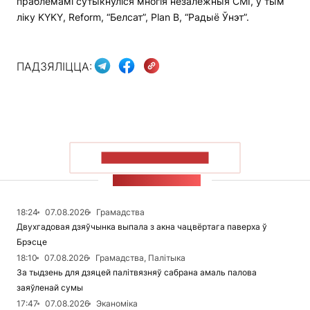
праблемамі сутыкнуліся многія незалежныя СМІ, у тым
ліку KYKY, Reform, “Белсат”, Plan B, “Радыё Ўнэт”.
ПАДЗЯЛІЦЦА:
ПАКАЗАЦЬ БОЛЬШ
СТУЖКА НАВІН
18:24
07.08.2026
Грамадства
Двухгадовая дзяўчынка выпала з акна чацвёртага паверха ў
Брэсце
18:10
07.08.2026
Грамадства, Палітыка
За тыдзень для дзяцей палітвязняў сабрана амаль палова
заяўленай сумы
17:47
07.08.2026
Эканоміка