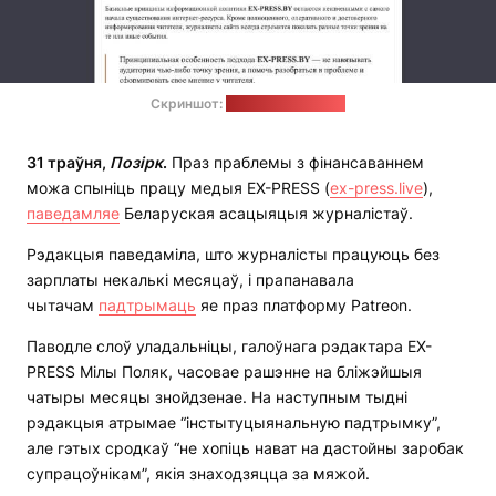
Скриншот:
сайт ex-press.live
31 траўня,
Позірк
.
Праз праблемы з фінансаваннем
можа спыніць працу медыя EX-PRESS (
ex-press.live
),
паведамляе
Беларуская асацыяцыя журналістаў.
Рэдакцыя паведаміла, што журналісты працуюць без
зарплаты некалькі месяцаў, і прапанавала
чытачам
падтрымаць
яе праз платформу Patreon.
Паводле слоў уладальніцы, галоўнага рэдактара EX-
PRESS Мілы Поляк, часовае рашэнне на бліжэйшыя
чатыры месяцы знойдзенае. На наступным тыдні
рэдакцыя атрымае “інстытуцыянальную падтрымку”,
але гэтых сродкаў “не хопіць нават на дастойны заробак
супрацоўнікам”, якія знаходзяцца за мяжой.