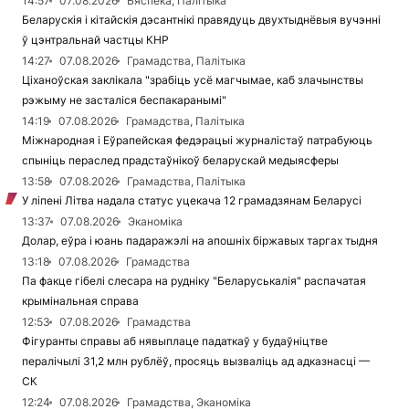
14:57
07.08.2026
Бяспека, Палітыка
Беларускія і кітайскія дэсантнікі правядуць двухтыднёвыя вучэнні
ў цэнтральнай частцы КНР
14:27
07.08.2026
Грамадства, Палітыка
Ціханоўская заклікала "зрабіць усё магчымае, каб злачынствы
рэжыму не засталіся беспакаранымі"
14:19
07.08.2026
Грамадства, Палітыка
Міжнародная і Еўрапейская федэрацыі журналістаў патрабуюць
спыніць пераслед прадстаўнікоў беларускай медыясферы
13:58
07.08.2026
Грамадства, Палітыка
У ліпені Літва надала статус уцекача 12 грамадзянам Беларусі
13:37
07.08.2026
Эканоміка
Долар, еўра і юань падаражэлі на апошніх біржавых таргах тыдня
13:18
07.08.2026
Грамадства
Па факце гібелі слесара на рудніку "Беларуськалія" распачатая
крымінальная справа
12:53
07.08.2026
Грамадства
Фігуранты справы аб нявыплаце падаткаў у будаўніцтве
пералічылі 31,2 млн рублёў, просяць вызваліць ад адказнасці —
СК
12:24
07.08.2026
Грамадства, Эканоміка