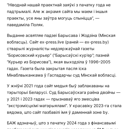
“Ніводнай нашай праектнай заяўкі з пачатку года не
падтрымалі. Але ж акрамя сайта мы маем і іншыя
праекты, усе яны заўтра могуць спыніцца”, —
паведаміла Поляк.
Выданне асвятляе падзеі Барысава і Жодзіна (Мінская
вобласць). Сайт ex-press.live (раней — ex-press.by)
стварылі журналісты недзяржаўнай газеты
“Борисовский курьер” (“Барысаўскі кур’ер”; пазней
“Курьер из Борисова”), якая выходзіла ў 1996–2005
гадах. Газета была закрытая пасля іска
Мінаблвыканкама ў Гаспадарчы суд Мінскай вобласці.
У жніўні 2021 года сайт медыя быў заблакаваны на
тэрыторыі Беларусі. Суд Барысаўскага раёна двойчы —
у 2021 і 2023 гадах — прызнаваў яго змесціва
“экстрэмісцкімі матэрыяламі”. У красавіку 2023-га стала
вядома, што сайт пазбавілі імя ў даменнай зоне by.
БАЖ адзначыў, што з пачатку 2024 года з фінансавымі