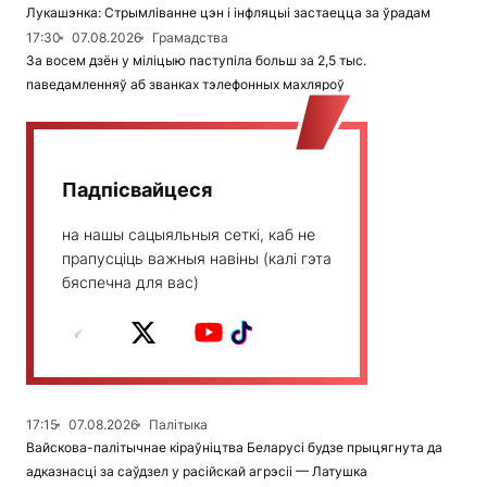
Лукашэнка: Стрымліванне цэн і інфляцыі застаецца за ўрадам
17:30
07.08.2026
Грамадства
За восем дзён у міліцыю паступіла больш за 2,5 тыс.
паведамленняў аб званках тэлефонных махляроў
Падпісвайцеся
на нашы сацыяльныя сеткі, каб не
прапусціць важныя навіны (калі гэта
бяспечна для вас)
17:15
07.08.2026
Палітыка
Вайскова-палітычнае кіраўніцтва Беларусі будзе прыцягнута да
адказнасці за саўдзел у расійскай агрэсіі — Латушка