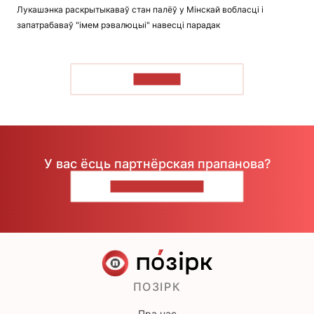
Лукашэнка раскрытыкаваў стан палёў у Мінскай вобласці і
запатрабаваў "імем рэвалюцыі" навесці парадак
ЧЫТАЦЬ
У вас ёсць партнёрская прапанова?
НАПІШЫЦЕ НАМ
ПОЗІРК
Пра нас