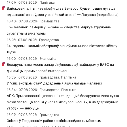
17:07
07.08.2026
Палітыка
Вайскова-палітычнае кіраўніцтва Беларусі будзе прыцягнута да
адказнасці за саўдзел у расійскай агрэсіі — Латушка (падрабязна)
16:43
07.08.2026
Грамадства
Тры чалавекі памерлі ў Быхаве — следства мяркуе атручэнне
сурагатным алкаголем
16:26
07.08.2026
Грамадства
14-гадовы школьнік абстраляў з пнеўматычнага пісталета кіёск у
Лідзе
16:02
07.08.2026
Эканоміка
Беларусь пяты месяц запар з'яўляецца аўтсайдарам у ЕАЭС па
дынаміцы прамысловай вытворчасці
15:53
07.08.2026
Грамадства, Палітыка
У "спіс экстрэмістаў" дададзеныя яшчэ чатыры чалавекі
15:34
07.08.2026
Грамадства, Палітыка
АПК: Пры захаванні цяперашніх тэндэнцый беларуская мова хутка
можа застацца толькі ў невялікіх супольнасцях, а на дзяржаўным
узроўні — знікнуць
15:07
07.08.2026
Грамадства
Зніклы ў Гродзенскім раёне грыбнік знойдзены мёртвым