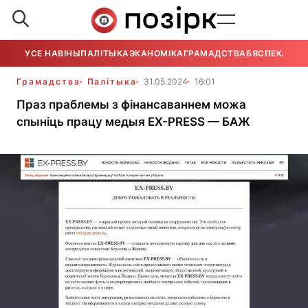
УСЕ НАВІНЫ
ПАЛІТЫКА
ЭКАНОМІКА
ГРАМАДСТВА
БЯСПЕКА
УСЕ
Грамадства
Палітыка
31.05.2024
16:01
Праз праблемы з фінансаваннем можа
спыніць працу медыя EX-PRESS — БАЖ