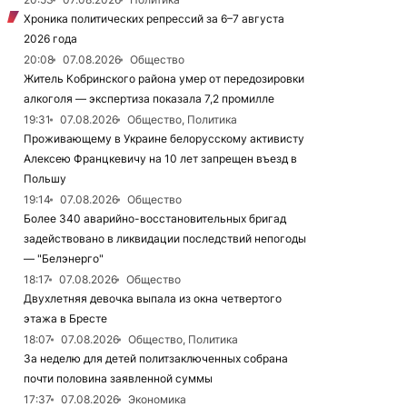
Хроника политических репрессий за 6–7 августа
2026 года
20:08
07.08.2026
Общество
Житель Кобринского района умер от передозировки
алкоголя — экспертиза показала 7,2 промилле
19:31
07.08.2026
Общество, Политика
Проживающему в Украине белорусскому активисту
Алексею Францкевичу на 10 лет запрещен въезд в
Польшу
19:14
07.08.2026
Общество
Более 340 аварийно-восстановительных бригад
задействовано в ликвидации последствий непогоды
— "Белэнерго"
18:17
07.08.2026
Общество
Двухлетняя девочка выпала из окна четвертого
этажа в Бресте
18:07
07.08.2026
Общество, Политика
За неделю для детей политзаключенных собрана
почти половина заявленной суммы
17:37
07.08.2026
Экономика