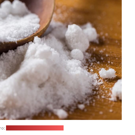
то:
freepik.com / Racool_studio