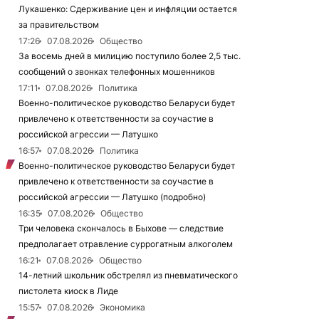
Лукашенко: Сдерживание цен и инфляции остается
за правительством
17:26
07.08.2026
Общество
За восемь дней в милицию поступило более 2,5 тыс.
сообщений о звонках телефонных мошенников
17:11
07.08.2026
Политика
Военно-политическое руководство Беларуси будет
привлечено к ответственности за соучастие в
российской агрессии — Латушко
16:57
07.08.2026
Политика
Военно-политическое руководство Беларуси будет
привлечено к ответственности за соучастие в
российской агрессии — Латушко (подробно)
16:35
07.08.2026
Общество
Три человека скончалось в Быхове — следствие
предполагает отравление суррогатным алкоголем
16:21
07.08.2026
Общество
14-летний школьник обстрелял из пневматического
пистолета киоск в Лиде
15:57
07.08.2026
Экономика