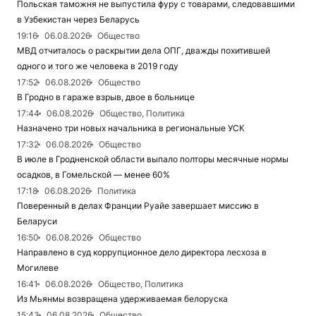
Польская таможня не выпустила фуру с товарами, следовавшими
в Узбекистан через Беларусь
19:16
06.08.2026
Общество
МВД отчиталось о раскрытии дела ОПГ, дважды похитившей
одного и того же человека в 2019 году
17:52
06.08.2026
Общество
В Гродно в гараже взрыв, двое в больнице
17:44
06.08.2026
Общество, Политика
Назначено три новых начальника в региональные УСК
17:32
06.08.2026
Общество
В июле в Гродненской области выпало полторы месячные нормы
осадков, в Гомельской — менее 60%
17:18
06.08.2026
Политика
Поверенный в делах Франции Руайе завершает миссию в
Беларуси
16:50
06.08.2026
Общество
Направлено в суд коррупционное дело директора лесхоза в
Могилеве
16:41
06.08.2026
Общество, Политика
Из Мьянмы возвращена удерживаемая белоруска
15:43
06.08.2026
Общество