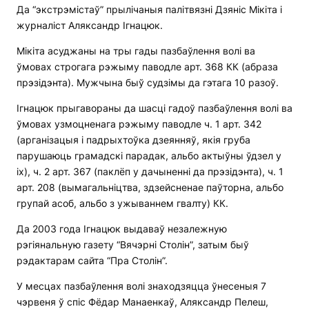
Да “экстрэмістаў” прылічаныя палітвязні Дзяніс Мікіта і
журналіст Аляксандр Ігнацюк.
Мікіта асуджаны на тры гады пазбаўлення волі ва
ўмовах строгага рэжыму паводле арт. 368 КК (абраза
прэзідэнта). Мужчына быў судзімы да гэтага 10 разоў.
Ігнацюк прыгавораны да шасці гадоў пазбаўлення волі ва
ўмовах узмоцненага рэжыму паводле ч. 1 арт. 342
(арганізацыя і падрыхтоўка дзеянняў, якія груба
парушаюць грамадскі парадак, альбо актыўны ўдзел у
іх), ч. 2 арт. 367 (паклёп у дачыненні да прэзідэнта), ч. 1
арт. 208 (вымагальніцтва, здзейсненае паўторна, альбо
групай асоб, альбо з ужываннем гвалту) КК.
Да 2003 года Ігнацюк выдаваў незалежную
рэгіянальную газету “Вячэрні Столін”, затым быў
рэдактарам сайта “Пра Столін”.
У месцах пазбаўлення волі знаходзяцца ўнесеныя 7
чэрвеня ў спіс Фёдар Манаенкаў, Аляксандр Пелеш,