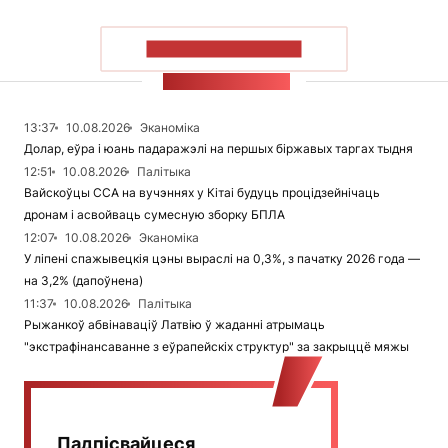
ПАКАЗАЦЬ БОЛЬШ
СТУЖКА НАВІН
13:37
10.08.2026
Эканоміка
Долар, еўра і юань падаражэлі на першых біржавых таргах тыдня
12:51
10.08.2026
Палітыка
Вайскоўцы ССА на вучэннях у Кітаі будуць процідзейнічаць
дронам і асвойваць сумесную зборку БПЛА
12:07
10.08.2026
Эканоміка
У ліпені спажывецкія цэны выраслі на 0,3%, з пачатку 2026 года —
на 3,2% (дапоўнена)
11:37
10.08.2026
Палітыка
Рыжанкоў абвінаваціў Латвію ў жаданні атрымаць
"экстрафінансаванне з еўрапейскіх структур" за закрыццё мяжы
Падпісвайцеся