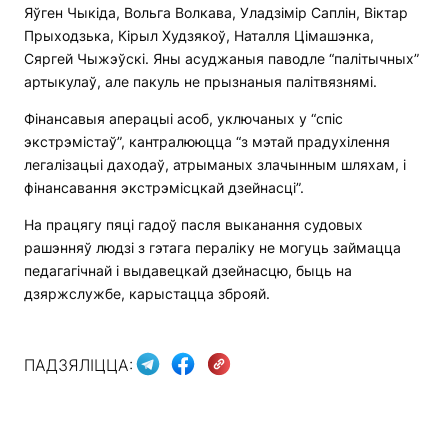
Яўген Чыкіда, Вольга Волкава, Уладзімір Саплін, Віктар
Прыходзька, Кірыл Худзякоў, Наталля Цімашэнка,
Сяргей Чыжэўскі. Яны асуджаныя паводле “палітычных”
артыкулаў, але пакуль не прызнаныя палітвязнямі.
Фінансавыя аперацыі асоб, уключаных у “спіс
экстрэмістаў”, кантралююцца “з мэтай прадухілення
легалізацыі даходаў, атрыманых злачынным шляхам, і
фінансавання экстрэмісцкай дзейнасці”.
На працягу пяці гадоў пасля выканання судовых
рашэнняў людзі з гэтага пераліку не могуць займацца
педагагічнай і выдавецкай дзейнасцю, быць на
дзяржслужбе, карыстацца зброяй.
ПАДЗЯЛІЦЦА: