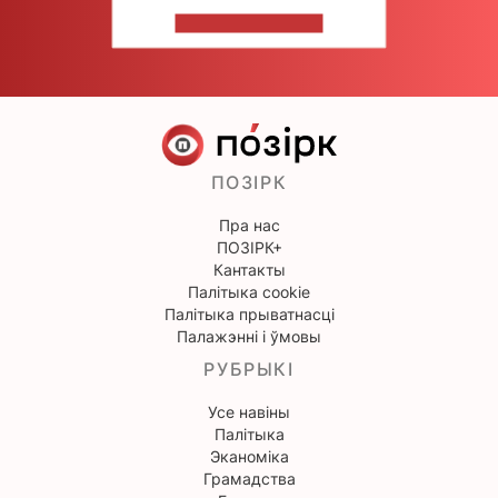
НАПІШЫЦЕ НАМ
ПОЗІРК
Пра нас
ПОЗІРК+
Кантакты
Палітыка cookie
Палітыка прыватнасці
Палажэнні і ўмовы
РУБРЫКІ
Усе навіны
Палітыка
Эканоміка
Грамадства