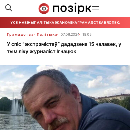
УСЕ НАВІНЫ
ПАЛІТЫКА
ЭКАНОМІКА
ГРАМАДСТВА
БЯСПЕКА
УСЕ
Грамадства
Палітыка
07.06.2024
18:05
У спіс “экстрэмістаў” дададзена 15 чалавек, у
тым ліку журналіст Ігнацюк