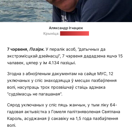
Аляксандр Ігнацюк
Крыніца:
сайт ПЦ "Вясна"
7 чэрвеня,
Позірк
.
У пералік асоб, “датычных да
экстрэмісцкай дзейнасці”, 7 чэрвеня дададзена яшчэ 15
чалавек, цяпер у ім 4.134 пазіцыі.
Згодна з абноўленым дакументам на сайце МУС, 12
уключаных у спіс знаходзяцца ў месцах пазбаўлення
волі, насупраць трох прозвішчаў стаіць адзнака
“судзімасць не пагашаная”.
Сярод уключаных у спіс пяць жанчын, у тым ліку 64-
гадовая актывістка з Гомеля палітзняволеная Святлана
Кароль, асуджаная ў сакавіку на 1,5 года пазбаўлення
волі.