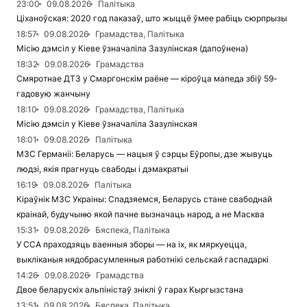
23:00
09.08.2026
Палітыка
Ціханоўская: 2020 год паказаў, што жыццё ўмее рабіць сюрпрызы
18:57
09.08.2026
Грамадства, Палітыка
Місію дэмсіл у Кіеве ўзначаліла Зазулінская (дапоўнена)
18:32
09.08.2026
Грамадства
Смяротнае ДТЗ у Смаргонскім раёне — кіроўца мапеда збіў 59-
гадовую жанчыну
18:10
09.08.2026
Грамадства, Палітыка
Місію дэмсіл у Кіеве ўзначаліла Зазулінская
18:01
09.08.2026
Палітыка
МЗС Германіі: Беларусь — нацыя ў сэрцы Еўропы, дзе жывуць
людзі, якія прагнуць свабоды і дэмакратыі
16:19
09.08.2026
Палітыка
Кіраўнік МЗС Украіны: Спадзяемся, Беларусь стане свабоднай
краінай, будучыню якой пачне вызначаць народ, а не Масква
15:31
09.08.2026
Бяспека, Палітыка
У ССА праходзяць ваенныя зборы — на іх, як мяркуецца,
выкліканыя нядобрасумленныя работнікі сельскай гаспадаркі
14:26
09.08.2026
Грамадства
Двое беларускіх альпіністаў зніклі ў гарах Кыргызстана
13:51
09.08.2026
Бяспека, Палітыка