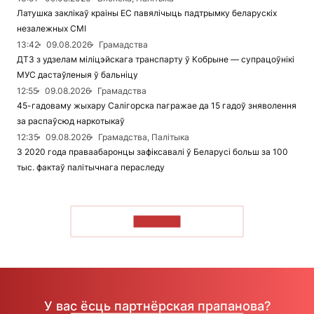
Латушка заклікаў краіны ЕС павялічыць падтрымку беларускіх
незалежных СМІ
13:42
09.08.2026
Грамадства
ДТЗ з удзелам міліцэйскага транспарту ў Кобрыне — супрацоўнікі
МУС дастаўленыя ў бальніцу
12:55
09.08.2026
Грамадства
45-гадоваму жыхару Салігорска пагражае да 15 гадоў зняволення
за распаўсюд наркотыкаў
12:35
09.08.2026
Грамадства, Палітыка
З 2020 года праваабаронцы зафіксавалі ў Беларусі больш за 100
тыс. фактаў палітычнага пераследу
ЧЫТАЦЬ
У вас ёсць партнёрская прапанова?