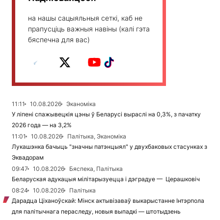
на нашы сацыяльныя сеткі, каб не
прапусціць важныя навіны (калі гэта
бяспечна для вас)
11:11
10.08.2026
Эканоміка
У ліпені спажывецкія цэны ў Беларусі выраслі на 0,3%, з пачатку
2026 года — на 3,2%
11:01
10.08.2026
Палітыка, Эканоміка
Лукашэнка бачыць "значны патэнцыял" у двухбаковых стасунках з
Эквадорам
09:47
10.08.2026
Бяспека, Палітыка
Беларуская адукацыя мілітарызуецца і дэградуе — Церашковіч
08:24
10.08.2026
Палітыка
Дарадца Ціханоўскай: Мінск актывізаваў выкарыстанне Інтэрпола
для палітычнага пераследу, новыя выпадкі — штотыдзень