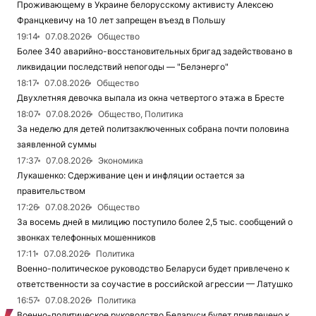
Проживающему в Украине белорусскому активисту Алексею
Францкевичу на 10 лет запрещен въезд в Польшу
19:14
07.08.2026
Общество
Более 340 аварийно-восстановительных бригад задействовано в
ликвидации последствий непогоды — "Белэнерго"
18:17
07.08.2026
Общество
Двухлетняя девочка выпала из окна четвертого этажа в Бресте
18:07
07.08.2026
Общество, Политика
За неделю для детей политзаключенных собрана почти половина
заявленной суммы
17:37
07.08.2026
Экономика
Лукашенко: Сдерживание цен и инфляции остается за
правительством
17:26
07.08.2026
Общество
За восемь дней в милицию поступило более 2,5 тыс. сообщений о
звонках телефонных мошенников
17:11
07.08.2026
Политика
Военно-политическое руководство Беларуси будет привлечено к
ответственности за соучастие в российской агрессии — Латушко
16:57
07.08.2026
Политика
Военно-политическое руководство Беларуси будет привлечено к