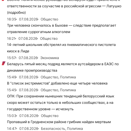
ответственности за соучастие в российской агрессии — Латушко
(подробно)
16:35
07.08.2026
Общество
Три человека скончалось в Быхове — следствие предполагает
отравление суррогатным алкоголем
16:21
07.08.2026
Общество
14-летний школьник обстрелял из пневматического пистолета
киоск в Лиде
15:57
07.08.2026
Экономика
Беларусь пятый месяц подряд является аутсайдером в ЕАЭС по
динамике промпроизводства
15:49
07.08.2026
Общество, Политика
В “список экстремистов“ добавлено еще четыре человека
15:45
07.08.2026
Общество, Политика
ОПК: При сохранении нынешних тенденций белорусский язык
скоро может остаться только в небольших сообществах, а на
государственном уровне — исчезнуть
15:03
07.08.2026
Общество
Пропавший в Гродненском районе грибник найден мертвым
14:47
07.08.2026
Безопасность, Политика