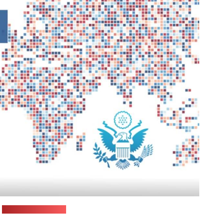
:
by.usembassy.gov