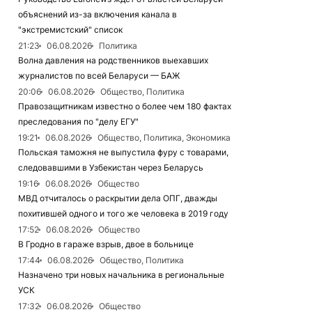
объяснений из-за включения канала в
"экстремистский" список
21:23
06.08.2026
Политика
Волна давления на родственников выехавших
журналистов по всей Беларуси — БАЖ
20:06
06.08.2026
Общество, Политика
Правозащитникам известно о более чем 180 фактах
преследования по "делу ЕГУ"
19:21
06.08.2026
Общество, Политика, Экономика
Польская таможня не выпустила фуру с товарами,
следовавшими в Узбекистан через Беларусь
19:16
06.08.2026
Общество
МВД отчиталось о раскрытии дела ОПГ, дважды
похитившей одного и того же человека в 2019 году
17:52
06.08.2026
Общество
В Гродно в гараже взрыв, двое в больнице
17:44
06.08.2026
Общество, Политика
Назначено три новых начальника в региональные
УСК
17:32
06.08.2026
Общество