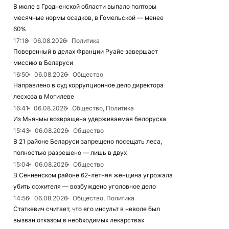
В июле в Гродненской области выпало полторы
месячные нормы осадков, в Гомельской — менее
60%
17:18
06.08.2026
Политика
Поверенный в делах Франции Руайе завершает
миссию в Беларуси
16:50
06.08.2026
Общество
Направлено в суд коррупционное дело директора
лесхоза в Могилеве
16:41
06.08.2026
Общество, Политика
Из Мьянмы возвращена удерживаемая белоруска
15:43
06.08.2026
Общество
В 21 районе Беларуси запрещено посещать леса,
полностью разрешено — лишь в двух
15:04
06.08.2026
Общество
В Сенненском районе 62-летняя женщина угрожала
убить сожителя — возбуждено уголовное дело
14:56
06.08.2026
Общество, Политика
Статкевич считает, что его инсульт в неволе был
вызван отказом в необходимых лекарствах