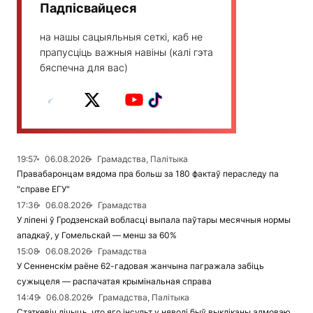
Падпісвайцеся
на нашы сацыяльныя сеткі, каб не
прапусціць важныя навіны (калі гэта
бяспечна для вас)
19:57
06.08.2026
Грамадства, Палітыка
Правабаронцам вядома пра больш за 180 фактаў пераследу па
"справе ЕГУ"
17:36
06.08.2026
Грамадства
У ліпені ў Гродзенскай вобласці выпала паўтары месячныя нормы
ападкаў, у Гомельскай — менш за 60%
15:08
06.08.2026
Грамадства
У Сенненскім раёне 62-гадовая жанчына пагражала забіць
сужыцеля — распачатая крымінальная справа
14:49
06.08.2026
Грамадства, Палітыка
Статкевіч лічыць, что яго інсульт у няволі быў выкліканы адмоваю