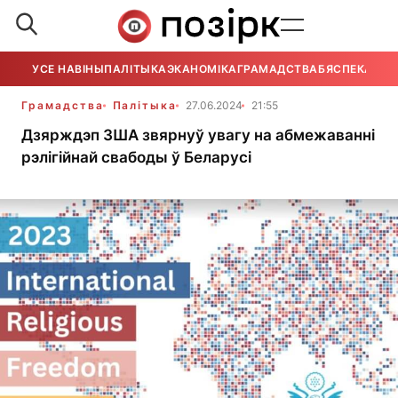
УСЕ НАВІНЫ
ПАЛІТЫКА
ЭКАНОМІКА
ГРАМАДСТВА
БЯСПЕКА
УСЕ
Грамадства
Палітыка
27.06.2024
21:55
Дзярждэп ЗША звярнуў увагу на абмежаванні
рэлігійнай свабоды ў Беларусі