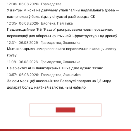
12:38
06.08.2026
Грамадства
У цэнтры Мінска на дзяўчыну ўпалі галіны надламанага дрэва —
пацярпелая ў бальніцы, у сітуацыі разбіраецца СК
12:35
06.08.2026
Бяспека, Палітыка
Падсанкцыйнае "КБ "Радар" распрацавала новы перадатчык
перашкодаў для абароны крытычнай інфраструктуры ад дронаў
12:31
06.08.2026
Грамадства, Эканоміка
Мытня выкрыла намер польскага перавозчыка схаваць частку
грузу
11:08
06.08.2026
Грамадства, Эканоміка
На аб'ектах АПК пашкоджаныя яшчэ дзве адзінкі тэхнікі
10:57
06.08.2026
Грамадства, Эканоміка
За сем месяцаў насельніцтва Беларусі прадало на 1,3 млрд
долараў больш наяўнай валюты, чым набыло
ЧЫТАЦЬ