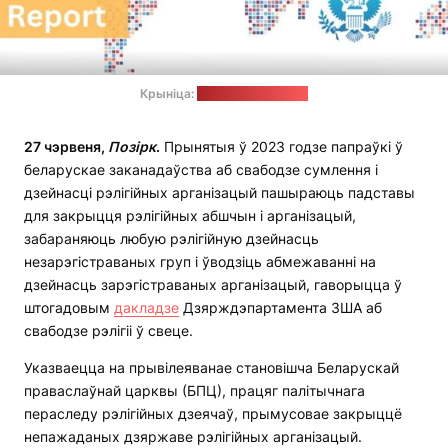
Крыніца:
by.usembassy.gov
27 чэрвеня,
Позірк
.
Прынятыя ў 2023 годзе папраўкі ў
беларускае заканадаўства аб свабодзе сумлення і
дзейнасці рэлігійных арганізацый пашыраюць падставы
для закрыцця рэлігійных абшчын і арганізацый,
забараняюць любую рэлігійную дзейнасць
незарэгістраваных груп і ўводзіць абмежаванні на
дзейнасць зарэгістраваных арганізацый, гаворыцца ў
штогадовым
дакладзе
Дзярждэпартамента ЗША аб
свабодзе рэлігіі ў свеце.
Указваецца на прывілеяванае становішча Беларускай
праваслаўнай царквы (БПЦ), працяг палітычнага
пераследу рэлігійных дзеячаў, прымусовае закрыццё
непажаданых дзяржаве рэлігійных арганізацый.