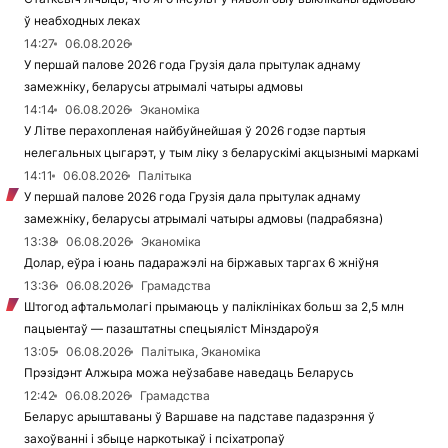
ў неабходных леках
14:27
06.08.2026
У першай палове 2026 года Грузія дала прытулак аднаму
замежніку, беларусы атрымалі чатыры адмовы
14:14
06.08.2026
Эканоміка
У Літве перахопленая найбуйнейшая ў 2026 годзе партыя
нелегальных цыгарэт, у тым ліку з беларускімі акцызнымі маркамі
14:11
06.08.2026
Палітыка
У першай палове 2026 года Грузія дала прытулак аднаму
замежніку, беларусы атрымалі чатыры адмовы (падрабязна)
13:38
06.08.2026
Эканоміка
Долар, еўра і юань падаражэлі на біржавых таргах 6 жніўня
13:36
06.08.2026
Грамадства
Штогод афтальмолагі прымаюць у паліклініках больш за 2,5 млн
пацыентаў — пазаштатны спецыяліст Мінздароўя
13:05
06.08.2026
Палітыка, Эканоміка
Прэзідэнт Алжыра можа неўзабаве наведаць Беларусь
12:42
06.08.2026
Грамадства
Беларус арыштаваны ў Варшаве на падставе падазрэння ў
захоўванні і збыце наркотыкаў і псіхатропаў