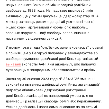
нацыянальнага Закона аб міжнароднай рэлігійнай
свабодзе ад 1998 года. На падставе высноваў, якія
змяшчаюцца ў гэтым дакуменце, дзяржсакратар ЗША
можа рыхтаваць рэкамендацыі аб уключэнні тых ці
іншых краін і арганізацый у чорны спіс найбольш
злосных парушальнікаў свабоды веравызнання з
наступным увядзеннем санкцый.
У лютым гэтага года “сур’ёзную занепакоенасць” у сувязі
з прыняццем у Беларусі паправак у заканадаўства аб
свабодзе сумлення і дзейнасці рэлігійных арганізацый
выказалі
эксперты ААН, якія адзначылі, што папраўкі
супярэчаць міжнародным абавязацельствам краіны.
Закон ад 30 снежня 2023 года № 334-З “Аб змяненні
законаў па пытаннях дзейнасці рэлігійных арганізацый”
патрабуе абавязковай дзяржаўнай рэгістрацыі
рэлігійнай арганізацыі як папярэдняй умовы для яе
дзейнасці і рэалізацыі свабоды рэлігіі або перакананняў.
Усякая дзейнасць і нават само існаванне па-за гэтымі