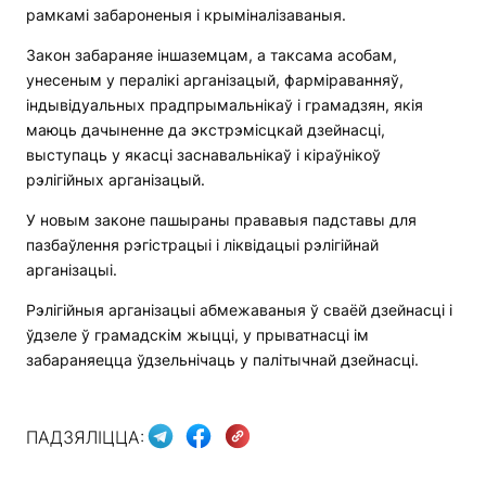
рамкамі забароненыя і крыміналізаваныя.
Закон забараняе іншаземцам, а таксама асобам,
унесеным у пералікі арганізацый, фарміраванняў,
індывідуальных прадпрымальнікаў і грамадзян, якія
маюць дачыненне да экстрэмісцкай дзейнасці,
выступаць у якасці заснавальнікаў і кіраўнікоў
рэлігійных арганізацый.
У новым законе пашыраны прававыя падставы для
пазбаўлення рэгістрацыі і ліквідацыі рэлігійнай
арганізацыі.
Рэлігійныя арганізацыі абмежаваныя ў сваёй дзейнасці і
ўдзеле ў грамадскім жыцці, у прыватнасці ім
забараняецца ўдзельнічаць у палітычнай дзейнасці.
ПАДЗЯЛІЦЦА: