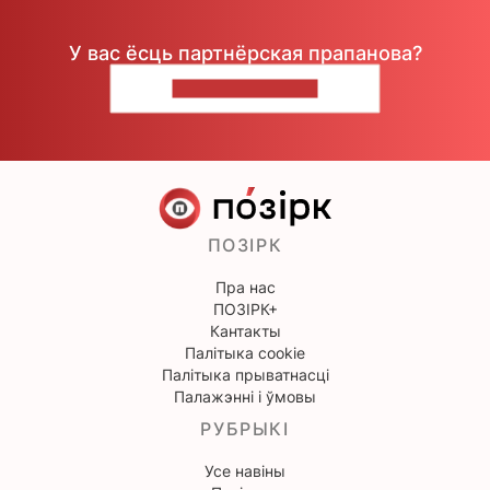
У вас ёсць партнёрская прапанова?
НАПІШЫЦЕ НАМ
ПОЗІРК
Пра нас
ПОЗІРК+
Кантакты
Палітыка cookie
Палітыка прыватнасці
Палажэнні і ўмовы
РУБРЫКІ
Усе навіны