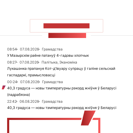
ПАКАЗАЦЬ БОЛЬШ
СТУЖКА НАВІН
08:54
07.08.2026
Грамадства
У Мазырскім раёне патануў 4-гадовы хлопчык
08:27
07.08.2026
Палітыка, Эканоміка
Лукашэнка прапануе Кот-д'Івуару супрацу ў галіне сельскай
гаспадаркі, прамысловасці
00:24
07.08.2026
Грамадства
40,3 градуса — новы тэмпературны рэкорд жніўня ў Беларусі
(падрабязна)
22:42
06.08.2026
Грамадства
40,3 градуса — новы тэмпературны рэкорд жніўня ў Беларусі