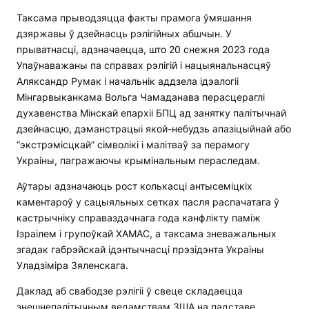
Таксама прыводзяцца факты прамога ўмяшання
дзяржавы ў дзейнасць рэлігійных абшчын. У
прыватнасці, адзначаецца, што 20 снежня 2023 года
Упаўнаважаны па справах рэлігій і нацыянальнасцяў
Аляксандр Румак і начальнік аддзела ідэалогіі
Мінгарвыканкама Вольга Чамаданава перасцераглі
духавенства Мінскай епархіі БПЦ ад занятку палітычнай
дзейнасцю, дэманстрацыі якой-небудзь апазіцыйнай або
“экстрэмісцкай” сімволікі і малітваў за перамогу
Украіны, пагражаючы крымінальным пераследам.
Аўтары адзначаюць рост колькасці антысеміцкіх
каментароў у сацыяльных сетках пасля распачатага ў
кастрычніку справаздачнага года канфлікту паміж
Ізраілем і групоўкай ХАМАС, а таксама зневажальных
згадак габрэйскай ідэнтычнасці прэзідэнта Украіны
Уладзіміра Зяленскага.
Даклад аб свабодзе рэлігіі ў свеце складаецца
знешнепалітычным ведамствам ЗША на падставе