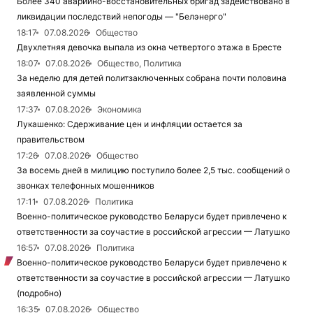
Более 340 аварийно-восстановительных бригад задействовано в
ликвидации последствий непогоды — "Белэнерго"
18:17
07.08.2026
Общество
Двухлетняя девочка выпала из окна четвертого этажа в Бресте
18:07
07.08.2026
Общество, Политика
За неделю для детей политзаключенных собрана почти половина
заявленной суммы
17:37
07.08.2026
Экономика
Лукашенко: Сдерживание цен и инфляции остается за
правительством
17:26
07.08.2026
Общество
За восемь дней в милицию поступило более 2,5 тыс. сообщений о
звонках телефонных мошенников
17:11
07.08.2026
Политика
Военно-политическое руководство Беларуси будет привлечено к
ответственности за соучастие в российской агрессии — Латушко
16:57
07.08.2026
Политика
Военно-политическое руководство Беларуси будет привлечено к
ответственности за соучастие в российской агрессии — Латушко
(подробно)
16:35
07.08.2026
Общество