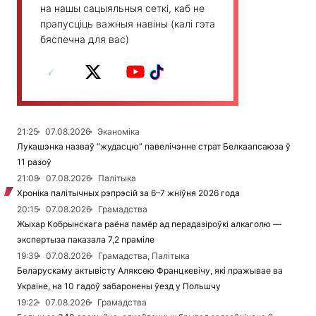
на нашы сацыяльныя сеткі, каб не
прапусціць важныя навіны (калі гэта
бяспечна для вас)
21:25
07.08.2026
Эканоміка
Лукашэнка назваў “жудасцю” павелічэнне страт Белкаапсаюза ў
11 разоў
21:08
07.08.2026
Палітыка
Хроніка палітычных рэпрэсій за 6–7 жніўня 2026 года
20:15
07.08.2026
Грамадства
Жыхар Кобрынскага раёна памёр ад перадазіроўкі алкаголю —
экспертыза паказала 7,2 праміле
19:39
07.08.2026
Грамадства, Палітыка
Беларускаму актывісту Аляксею Францкевічу, які пражывае ва
Украіне, на 10 гадоў забаронены ўезд у Польшчу
19:22
07.08.2026
Грамадства