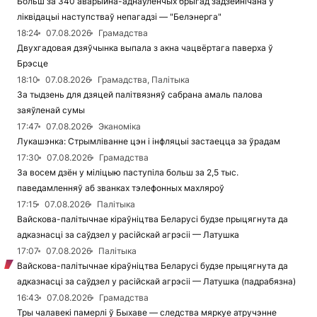
Больш за 340 аварыйна-аднаўленчых брыгад задзейнічана ў
ліквідацыі наступстваў непагадзі — "Белэнерга"
18:24
07.08.2026
Грамадства
Двухгадовая дзяўчынка выпала з акна чацвёртага паверха ў
Брэсце
18:10
07.08.2026
Грамадства, Палітыка
За тыдзень для дзяцей палітвязняў сабрана амаль палова
заяўленай сумы
17:47
07.08.2026
Эканоміка
Лукашэнка: Стрымліванне цэн і інфляцыі застаецца за ўрадам
17:30
07.08.2026
Грамадства
За восем дзён у міліцыю паступіла больш за 2,5 тыс.
паведамленняў аб званках тэлефонных махляроў
17:15
07.08.2026
Палітыка
Вайскова-палітычнае кіраўніцтва Беларусі будзе прыцягнута да
адказнасці за саўдзел у расійскай агрэсіі — Латушка
17:07
07.08.2026
Палітыка
Вайскова-палітычнае кіраўніцтва Беларусі будзе прыцягнута да
адказнасці за саўдзел у расійскай агрэсіі — Латушка (падрабязна)
16:43
07.08.2026
Грамадства
Тры чалавекі памерлі ў Быхаве — следства мяркуе атручэнне