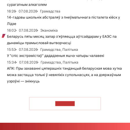
сурагатным алкаголем
16:26
07.08.2026
Грамадства
14-гадовы школьнік абстраляў з пнеўматычнага пісталета кіёск у
Лідзе
16:02
07.08.2026
Эканоміка
Беларусь пяты месяц запар з'яўляецца аўтсайдарам у ЕАЭС па
дынаміцы прамысловай вытворчасці
15:53
07.08.2026
Грамадства, Палітыка
У "спіс экстрэмістаў" дададзеныя яшчэ чатыры чалавекі
15:34
07.08.2026
Грамадства, Палітыка
АПК: Пры захаванні цяперашніх тэндэнцый беларуская мова хутка
можа застацца толькі ў невялікіх супольнасцях, а на дзяржаўным
узроўні — знікнуць
ЧЫТАЦЬ