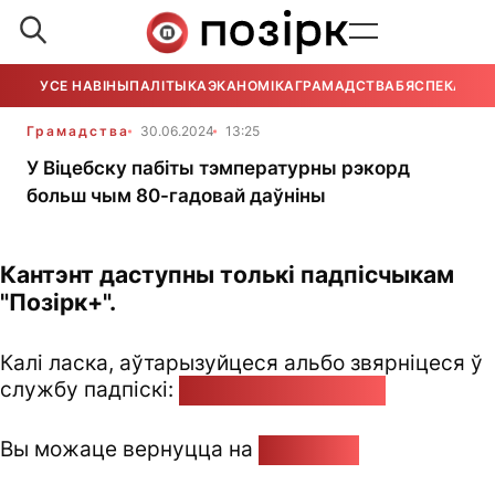
УСЕ НАВІНЫ
ПАЛІТЫКА
ЭКАНОМІКА
ГРАМАДСТВА
БЯСПЕКА
УСЕ
Грамадства
30.06.2024
13:25
У Віцебску пабіты тэмпературны рэкорд
больш чым 80-гадовай даўніны
Кантэнт даступны толькі падпісчыкам
"Позірк+".
Калі ласка, аўтарызуйцеся альбо звярніцеся ў
службу падпіскі:
pozirk@pozirk.online
Вы можаце вернуцца на
Галоўную