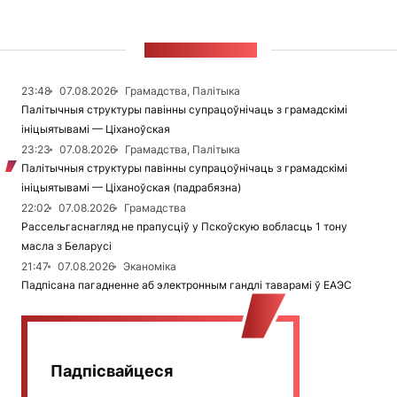
СТУЖКА НАВІН
23:48
07.08.2026
Грамадства, Палітыка
Палітычныя структуры павінны супрацоўнічаць з грамадскімі
ініцыятывамі — Ціханоўская
23:23
07.08.2026
Грамадства, Палітыка
Палітычныя структуры павінны супрацоўнічаць з грамадскімі
ініцыятывамі — Ціханоўская (падрабязна)
22:02
07.08.2026
Грамадства
Рассельгаснагляд не прапусціў у Пскоўскую вобласць 1 тону
масла з Беларусі
21:47
07.08.2026
Эканоміка
Падпісана пагадненне аб электронным гандлі таварамі ў ЕАЭС
Падпісвайцеся