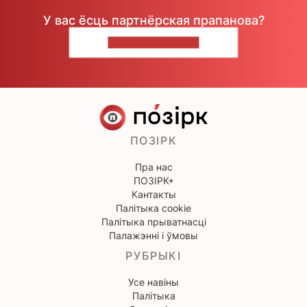
У вас ёсць партнёрская прапанова?
НАПІШЫЦЕ НАМ
ПОЗІРК
Пра нас
ПОЗІРК+
Кантакты
Палітыка cookie
Палітыка прыватнасці
Палажэнні і ўмовы
РУБРЫКІ
Усе навіны
Палітыка