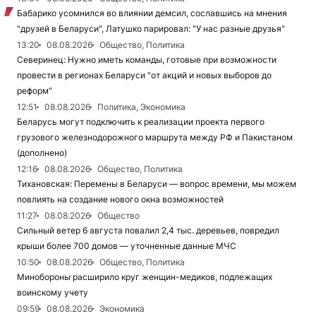
Бабарико усомнился во влиянии демсил, сославшись на мнения
"друзей в Беларуси", Латушко парировал: "У нас разные друзья"
13:20
08.08.2026
Общество, Политика
Северинец: Нужно иметь команды, готовые при возможности
провести в регионах Беларуси "от акций и новых выборов до
реформ"
12:51
08.08.2026
Политика, Экономика
Беларусь могут подключить к реализации проекта первого
грузового железнодорожного маршрута между РФ и Пакистаном
(дополнено)
12:16
08.08.2026
Общество, Политика
Тихановская: Перемены в Беларуси — вопрос времени, мы можем
повлиять на создание нового окна возможностей
11:27
08.08.2026
Общество
Сильный ветер 6 августа повалил 2,4 тыс. деревьев, повредил
крыши более 700 домов — уточненные данные МЧС
10:50
08.08.2026
Общество, Политика
Минобороны расширило круг женщин-медиков, подлежащих
воинскому учету
09:59
08.08.2026
Экономика