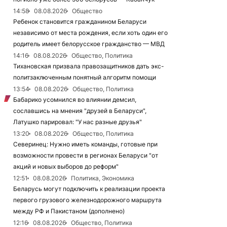
14:58
08.08.2026
Общество
Ребенок становится гражданином Беларуси
независимо от места рождения, если хоть один его
родитель имеет белорусское гражданство — МВД
14:16
08.08.2026
Общество, Политика
Тихановская призвала правозащитников дать экс-
политзаключенным понятный алгоритм помощи
13:54
08.08.2026
Общество, Политика
Бабарико усомнился во влиянии демсил,
сославшись на мнения "друзей в Беларуси",
Латушко парировал: "У нас разные друзья"
13:20
08.08.2026
Общество, Политика
Северинец: Нужно иметь команды, готовые при
возможности провести в регионах Беларуси "от
акций и новых выборов до реформ"
12:51
08.08.2026
Политика, Экономика
Беларусь могут подключить к реализации проекта
первого грузового железнодорожного маршрута
между РФ и Пакистаном (дополнено)
12:16
08.08.2026
Общество, Политика