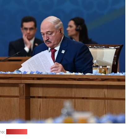
то:
akorda.kz