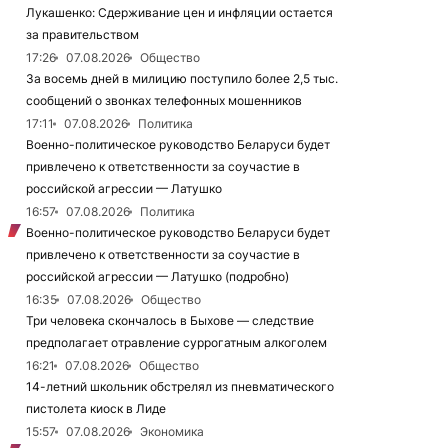
Лукашенко: Сдерживание цен и инфляции остается
за правительством
17:26
07.08.2026
Общество
За восемь дней в милицию поступило более 2,5 тыс.
сообщений о звонках телефонных мошенников
17:11
07.08.2026
Политика
Военно-политическое руководство Беларуси будет
привлечено к ответственности за соучастие в
российской агрессии — Латушко
16:57
07.08.2026
Политика
Военно-политическое руководство Беларуси будет
привлечено к ответственности за соучастие в
российской агрессии — Латушко (подробно)
16:35
07.08.2026
Общество
Три человека скончалось в Быхове — следствие
предполагает отравление суррогатным алкоголем
16:21
07.08.2026
Общество
14-летний школьник обстрелял из пневматического
пистолета киоск в Лиде
15:57
07.08.2026
Экономика