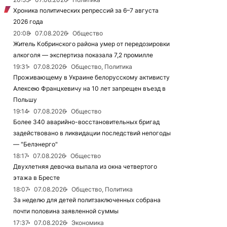
Хроника политических репрессий за 6–7 августа
2026 года
20:08
07.08.2026
Общество
Житель Кобринского района умер от передозировки
алкоголя — экспертиза показала 7,2 промилле
19:31
07.08.2026
Общество, Политика
Проживающему в Украине белорусскому активисту
Алексею Францкевичу на 10 лет запрещен въезд в
Польшу
19:14
07.08.2026
Общество
Более 340 аварийно-восстановительных бригад
задействовано в ликвидации последствий непогоды
— "Белэнерго"
18:17
07.08.2026
Общество
Двухлетняя девочка выпала из окна четвертого
этажа в Бресте
18:07
07.08.2026
Общество, Политика
За неделю для детей политзаключенных собрана
почти половина заявленной суммы
17:37
07.08.2026
Экономика