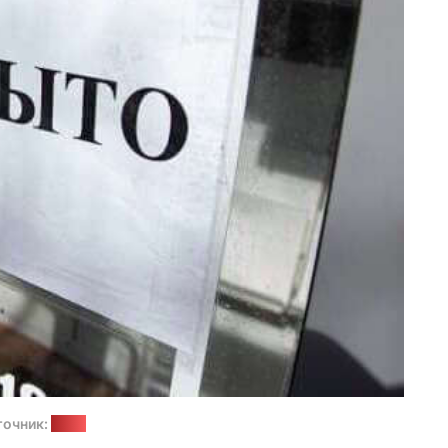
точник:
74.ru