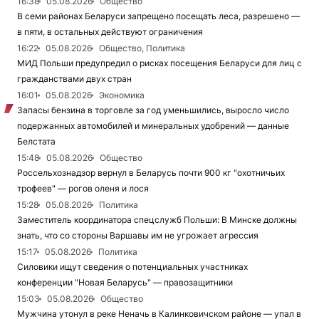
16:38
05.08.2026
Общество
В семи районах Беларуси запрещено посещать леса, разрешено —
в пяти, в остальных действуют ограничения
16:22
05.08.2026
Общество, Политика
МИД Польши предупредил о рисках посещения Беларуси для лиц с
гражданствами двух стран
16:01
05.08.2026
Экономика
Запасы бензина в торговле за год уменьшились, выросло число
подержанных автомобилей и минеральных удобрений — данные
Белстата
15:48
05.08.2026
Общество
Россельхознадзор вернул в Беларусь почти 900 кг "охотничьих
трофеев" — рогов оленя и лося
15:28
05.08.2026
Политика
Заместитель координатора спецслужб Польши: В Минске должны
знать, что со стороны Варшавы им не угрожает агрессия
15:17
05.08.2026
Политика
Силовики ищут сведения о потенциальных участниках
конференции "Новая Беларусь" — правозащитники
15:03
05.08.2026
Общество
Мужчина утонул в реке Неначь в Калинковичском районе — упал в