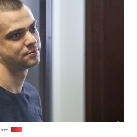
ото:
sb.by