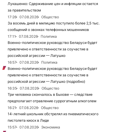
Лукашенко: Сдерживание цен и инфляции остается
за правительством
17:26
07.08.2026
Общество
За восемь дней в милицию поступило более 2,5 тыс.
сообщений о звонках телефонных мошенников
17:11
07.08.2026
Политика
Военно-политическое руководство Беларуси будет
привлечено к ответственности за соучастие в
российской агрессии — Латушко
16:57
07.08.2026
Политика
Военно-политическое руководство Беларуси будет
привлечено к ответственности за соучастие в
российской агрессии — Латушко (подробно)
16:35
07.08.2026
Общество
Три человека скончалось в Быхове — следствие
предполагает отравление суррогатным алкоголем
16:21
07.08.2026
Общество
14-летний школьник обстрелял из пневматического
пистолета киоск в Лиде
15:57
07.08.2026
Экономика