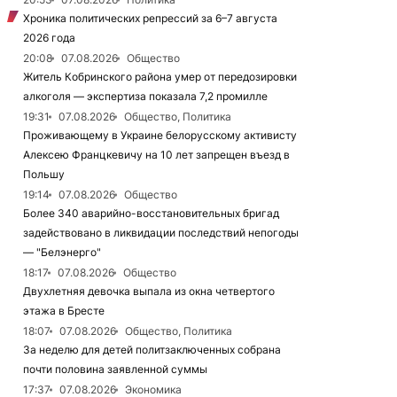
Хроника политических репрессий за 6–7 августа
2026 года
20:08
07.08.2026
Общество
Житель Кобринского района умер от передозировки
алкоголя — экспертиза показала 7,2 промилле
19:31
07.08.2026
Общество, Политика
Проживающему в Украине белорусскому активисту
Алексею Францкевичу на 10 лет запрещен въезд в
Польшу
19:14
07.08.2026
Общество
Более 340 аварийно-восстановительных бригад
задействовано в ликвидации последствий непогоды
— "Белэнерго"
18:17
07.08.2026
Общество
Двухлетняя девочка выпала из окна четвертого
этажа в Бресте
18:07
07.08.2026
Общество, Политика
За неделю для детей политзаключенных собрана
почти половина заявленной суммы
17:37
07.08.2026
Экономика