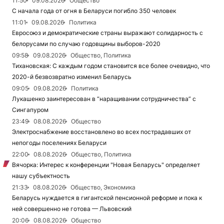
11:50
09.08.2026
Общество
С начала года от огня в Беларуси погибло 350 человек
11:01
09.08.2026
Политика
Евросоюз и демократические страны выражают солидарность с
белорусами по случаю годовщины выборов-2020
09:58
09.08.2026
Общество, Политика
Тихановская: С каждым годом становится все более очевидно, что
2020-й безвозвратно изменил Беларусь
09:05
09.08.2026
Политика
Лукашенко заинтересован в “наращивании сотрудничества” с
Сингапуром
23:49
08.08.2026
Общество
Электроснабжение восстановлено во всех пострадавших от
непогоды поселениях Беларуси
22:00
08.08.2026
Общество, Политика
Вячорка: Интерес к конференции "Новая Беларусь" определяет
нашу субъектность
21:33
08.08.2026
Общество, Экономика
Беларусь нуждается в гигантской пенсионной реформе и пока к
ней совершенно не готова — Львовский
20:06
08.08.2026
Общество