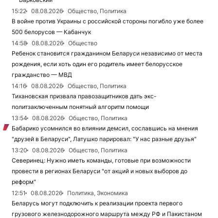
15:22
08.08.2026
Общество, Политика
В войне против Украины с российской стороны погибло уже более
500 белорусов — Кабанчук
14:58
08.08.2026
Общество
Ребенок становится гражданином Беларуси независимо от места
рождения, если хоть один его родитель имеет белорусское
гражданство — МВД
14:16
08.08.2026
Общество, Политика
Тихановская призвала правозащитников дать экс-
политзаключенным понятный алгоритм помощи
13:54
08.08.2026
Общество, Политика
Бабарико усомнился во влиянии демсил, сославшись на мнения
"друзей в Беларуси", Латушко парировал: "У нас разные друзья"
13:20
08.08.2026
Общество, Политика
Северинец: Нужно иметь команды, готовые при возможности
провести в регионах Беларуси "от акций и новых выборов до
реформ"
12:51
08.08.2026
Политика, Экономика
Беларусь могут подключить к реализации проекта первого
грузового железнодорожного маршрута между РФ и Пакистаном