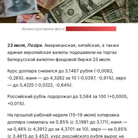
Иллюстративное фото:
Eric Prouzet / unsplash.com
23 июля,
Позірк
.
Американская, китайская, а также
единая европейская валюты подешевели на торгах
Белорусской валютно-фондовой биржи 23 июля.
Курс доллара снизился до 3,1467 рубля (-0,0082,
-0,26%), юаня — до 4,3282 за 10 (-0,0397, -0,91%), евро
— до 3,4225 (-0,0222, -0,64%).
Российский рубль подорожал до 3,584 за 100 (+0,0005,
+0,01%).
На прошлой рабочей неделе (15–19 июля) котировка
доллара снизилась на 0,85% (с 3,1981 до 3,171), юаня —
на 0,48% (с 4,3912 до за 4,3701 за 10), евро — на 0,85%
(с 3,4815 до 3,452), курс российского рубля вырос на