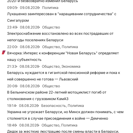
2020-й безвозвратно изменил Беларусь
09:05
09.08.2026
Политика
Лукашенко заинтересован в “наращивании сотрудничества” с
Сингапуром
23:49
08.08.2026
Общество
Электроснабжение восстановлено во всех пострадавших от
непогоды поселениях Беларуси
22:00
08.08.2026
Общество, Политика
Вячорка: Интерес к конференции "Новая Беларусь" определяет
нашу субъектность
21:33
08.08.2026
Общество, Экономика
Беларусь нуждается в гигантской пенсионной реформе и пока к
ней совершенно не готова — Львовский
20:06
08.08.2026
Общество
В Белыничском районе 22-летний мотоциклист погиб от
столкновения с грузовиком КамАЗ
19:14
08.08.2026
Безопасность, Политика
Украина не угрожает Беларуси, но Минск должен понимать, с чем
столкнется в случае присоединения к войне — Демченко
18:46
08.08.2026
Общество, Политика
Дедок за жесткую люстрацию после смены власти в Беларуси,