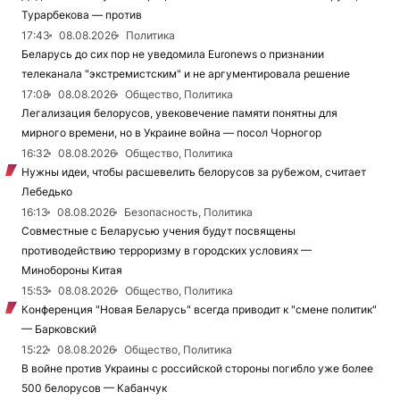
Турарбекова — против
17:43
08.08.2026
Политика
Беларусь до сих пор не уведомила Euronews о признании
телеканала "экстремистским" и не аргументировала решение
17:08
08.08.2026
Общество, Политика
Легализация белорусов, увековечение памяти понятны для
мирного времени, но в Украине война — посол Чорногор
16:32
08.08.2026
Общество, Политика
Нужны идеи, чтобы расшевелить белорусов за рубежом, считает
Лебедько
16:13
08.08.2026
Безопасность, Политика
Совместные с Беларусью учения будут посвящены
противодействию терроризму в городских условиях —
Минобороны Китая
15:53
08.08.2026
Общество, Политика
Конференция "Новая Беларусь" всегда приводит к "смене политик"
— Барковский
15:22
08.08.2026
Общество, Политика
В войне против Украины с российской стороны погибло уже более
500 белорусов — Кабанчук