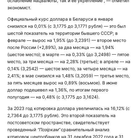
ослабление нацвалюты, так и ее укрепление“, — отметил
экономист.
Официальный курс доллара в Беларуси в январе
снизился на 0,01% (с 3,1775 до 3,1771 рубля) — это был
шестой показатель на территории бывшего СССР; в
феврале — вырос на 1,95% (до 3,2391) — второе место
после России (+2,89%), за два месяца — на 1,94%
(шестое место); в марте — на 0,33% (до 3,2498) — пятое
место, за три месяца — на 2,28% (третье); в апреле — на
0,14% (3,2542) — шестое место, за четыре месяца — на
2,41%; в мае снизился на 1,48% (3,2059) — третье место,
за пять месяцев вырос на 0,89% (восьмое). В июне
доллар подешевел на 1,36%, по итогам первого
полугодия — на 0,48% (с 3,1775 до 3,1624).
За 2023 год котировка доллара увеличилась на 16,12% (с
2,7364 до 3,1775 рубля). Это второй показатель на
постсоветском пространстве, свидетельствует
проведенный
“Позіркам”
сравнительный анализ
котировок центробанков на 31 декабря 2022 года и 31