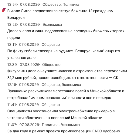
13:54
07.08.2026
Общество, Политика
В июле Литва предоставила статус беженца 12 гражданам
Беларуси
13:23
07.08.2026
Экономика
Доллар, евро и юань подорожали на последних биржевых торгах
недели
13:11
07.08.2026
Общество
По факту гибели слесаря на руднике "Беларуськалия" открыто
уголовное дело
12:39
07.08.2026
Общество
Фигуранты дела о неуплате налогов в строительстве перечислили
31,2 млн рублей, просят освободить от ответственности — СК
12:15
07.08.2026
Общество, Экономика
Лукашенко раскритиковал состояние полей в Минской области и
потребовал "именем революции" привести все в порядок
11:41
07.08.2026
Общество
Специалисты восстановили электроснабжение примерно в
четверти обесточенных поселений Минской области
11:07
07.08.2026
Политика, Экономика
За два года в рамках проекта промкооперации ЕАЭС одобрено