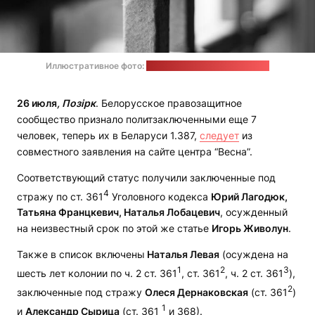
Иллюстративное фото:
Marco Chilese / unsplash.com
26 июля
, Позірк
. Белорусское правозащитное
сообщество признало политзаключенными еще 7
человек, теперь их в Беларуси 1.387,
следует
из
совместного заявления на сайте центра “Весна”.
Соответствующий статус получили заключенные под
4
стражу по ст. 361
Уголовного кодекса
Юрий Лагодюк,
Татьяна Францкевич, Наталья Лобацевич
, осужденный
на неизвестный срок по этой же статье
Игорь Живолун
.
Также в список включены
Наталья Левая
(осуждена на
1
2
3
шесть лет колонии по ч. 2 ст. 361
, ст. 361
, ч. 2 ст. 361
),
2
заключенные под стражу
Олеся Дернаковская
(ст. 361
)
1
и
Александр Сырица
(ст. 361
и 368).