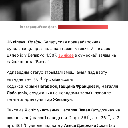
Ілюстрацыйнае фота:
Marco Chilese / unsplash.com
26 ліпеня,
Позірк
.
Беларуская праваабарончая
супольнасць прызнала палітвязнямі яшчэ 7 чалавек,
цяпер іх у Беларусі 1.387,
вынікае
з сумеснай заявы на
сайце цэнтра “Вясна”.
Адпаведны статус атрымалі змешчаныя пад варту
4
паводле арт. 361
Крымінальнага
кодэкса
Юрый
Лагадзюк
,
Таццяна Францкевіч
,
Наталля
Лабацэвіч
, асуджаныя на невядомы тэрмін паводле
гэтага ж артыкуле
Ігар Жывалун
.
Таксама ў спіс уключаныя
Наталля Левая
(асуджаная на
1
2
шэсць гадоў калоніі паводле ч. 2 арт. 361
, арт. 361
, ч. 2
3
арт. 361
), узятыя пад варту
Алеся Дзярнакоўская
(арт.