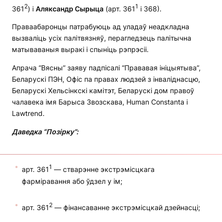
2
1
361
) і
Аляксандр Сырыца
(арт. 361
і 368).
Праваабаронцы патрабуюць ад уладаў неадкладна
вызваліць усіх палітвязняў, перагледзець палітычна
матываваныя выракі і спыніць рэпрэсіі.
Апрача “Вясны” заяву падпісалі “Прававая ініцыятыва”,
Беларускі ПЭН, Офіс па правах людзей з інваліднасцю,
Беларускі Хельсінкскі камітэт, Беларускі дом правоў
чалавека імя Барыса Звозскава, Human Constanta і
Lawtrend.
Даведка “Позірку”:
1
арт. 361
— стварэнне экстрэмісцкага
фарміравання або ўдзел у ім;
2
арт. 361
— фінансаванне экстрэмісцкай дзейнасці;