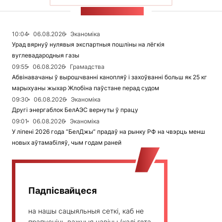
СТУЖКА НАВІН
10:04
06.08.2026
Эканоміка
Урад вярнуў нулявыя экспартныя пошліны на лёгкія
вуглевадародныя газы
09:55
06.08.2026
Грамадства
Абвінавачаны ў вырошчванні канопляў і захоўванні больш як 25 кг
марыхуаны жыхар Жлобіна паўстане перад судом
09:30
06.08.2026
Эканоміка
Другі энергаблок БелАЭС вернуты ў працу
09:01
06.08.2026
Эканоміка
У ліпені 2026 года “БелДжы” прадаў на рынку РФ на чвэрць менш
новых аўтамабіляў, чым годам раней
Падпісвайцеся
на нашы сацыяльныя сеткі, каб не
прапусціць важныя навіны (калі гэта