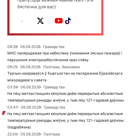
бяспечна для вас)
08:28
06.08.2026
Грамадства
МНС папярэджвае пра небяспеку ўзнікнення лясных пажараў і
парушэння электразабеспячэння праз спёку
08:25
06.08.2026
Палітыка, Эканоміка
Турчын накіраваўся ў Кыргызстан на пасяджэнне Еўразійскага
міжурадавага савета
03:59
06.08.2026
Грамадства
На пяці метэастанцыях мінулым днём перакрытыя абсалютныя
тэмпературныя рэкорды жніўня, у тым ліку 121-гадовай даўніны
03:47
06.08.2026
Грамадства
На пяці метэастанцыях мінулым днём перакрытыя абсалютныя
тэмпературныя рэкорды жніўня, у тым ліку 121-гадовай даўніны
(падрабязна)
22:00
05.08.2026
Палітыка