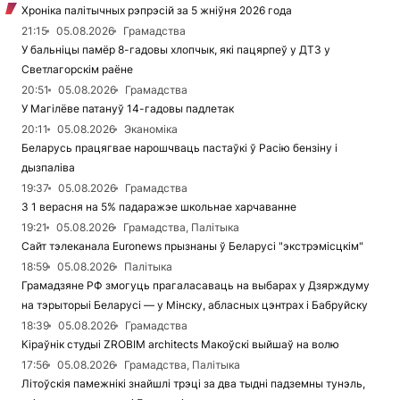
Хроніка палітычных рэпрэсій за 5 жніўня 2026 года
21:15
05.08.2026
Грамадства
У бальніцы памёр 8-гадовы хлопчык, які пацярпеў у ДТЗ у
Светлагорскім раёне
20:51
05.08.2026
Грамадства
У Магілёве патануў 14-гадовы падлетак
20:11
05.08.2026
Эканоміка
Беларусь працягвае нарошчваць пастаўкі ў Расію бензіну і
дызпаліва
19:37
05.08.2026
Грамадства
З 1 верасня на 5% падаражэе школьнае харчаванне
19:21
05.08.2026
Грамадства, Палітыка
Сайт тэлеканала Euronews прызнаны ў Беларусі "экстрэмісцкім"
18:59
05.08.2026
Палітыка
Грамадзяне РФ змогуць прагаласаваць на выбарах у Дзярждуму
на тэрыторыі Беларусі — у Мінску, абласных цэнтрах і Бабруйску
18:39
05.08.2026
Грамадства
Кіраўнік студыі ZROBIM architects Макоўскі выйшаў на волю
17:56
05.08.2026
Грамадства, Палітыка
Літоўскія памежнікі знайшлі трэці за два тыдні падземны тунэль,