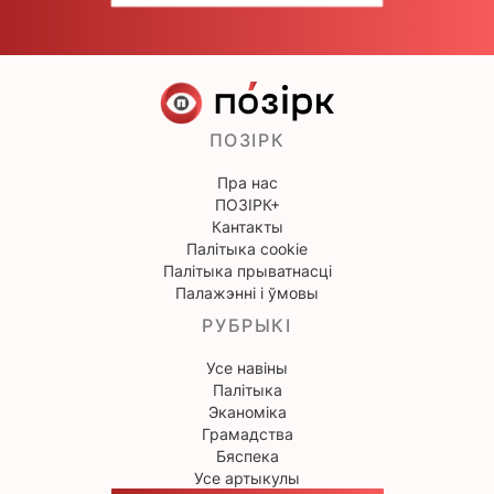
ПОЗІРК
Пра нас
ПОЗІРК+
Кантакты
Палітыка cookie
Палітыка прыватнасці
Палажэнні і ўмовы
РУБРЫКІ
Усе навіны
Палітыка
Эканоміка
Грамадства
Бяспека
Усе артыкулы