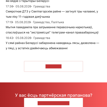
які вядзе з тэрыторыі Беларусі
17:36
05.08.2026
Грамадства
Смяротнае ДТЗ у Светлагорскім раёне — загінулі тры чалавекі, у
тым ліку 11-гадовая дзяўчынка
17:19
05.08.2026
Грамадства, Палітыка
Мытня паведаміла пра затрыманне перавозчыка наркотыкаў,
спаслаўшыся на “экстрэмісцкі” тэлеграм-канал праваабаронцаў
16:42
05.08.2026
Грамадства
У сямі раёнах Беларусі забаронена наведваць лясы, дазволена —
у пяці, у астатніх дзейнічаюць абмежаванні
ЧЫТАЦЬ
У вас ёсць партнёрская прапанова?
НАПІШЫЦЕ НАМ