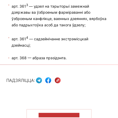
3
арт. 361
— удзел на тэрыторыі замежнай
дзяржавы ва ўзброеным фарміраванні або
ўзброеным канфлікце, ваенных дзеяннях, вярбоўка
або падрыхтоўка асоб да такога ўдзелу;
4
арт. 361
— садзейнічанне экстрэмісцкай
дзейнасці;
арт. 368 — абраза прэзідэнта.
ПАДЗЯЛІЦЦА:
ПАКАЗАЦЬ БОЛЬШ