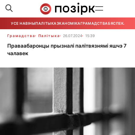
УСЕ НАВІНЫ
ПАЛІТЫКА
ЭКАНОМІКА
ГРАМАДСТВА
БЯСПЕКА
УСЕ
Грамадства
Палітыка
26.07.2024
15:39
Праваабаронцы прызналі палітвязнямі яшчэ 7
чалавек