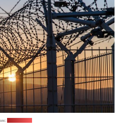
ик:
pixabay.com