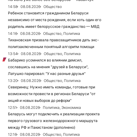
14:58
08.08.2026
Общество
Ребенок становится гражданином Беларуси
независимо от места рождения, если хоть один его
родитель имеет белорусское гражданство — МВД
14:16
08.08.2026
Общество, Политика
Тихановская призвала правозащитников дать экс-
политзаключенным понятный алгоритм помощи
13:54
08.08.2026
Общество, Политика
Бабарико усомнился во влиянии демсил,
сославшись на мнения "друзей в Беларуси",
Латушко парировал: "У нас разные друзья"
13:20
08.08.2026
Общество, Политика
Северинец: Нужно иметь команды, готовые при
возможности провести в регионах Беларуси "от
акций и новых выборов до реформ"
12:51
08.08.2026
Политика, Экономика
Беларусь могут подключить к реализации проекта
первого грузового железнодорожного маршрута
между РФ и Пакистаном (дополнено)
12:16
08.08.2026
Общество, Политика