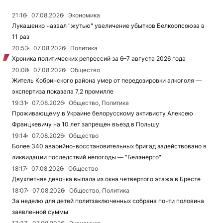
21:16
07.08.2026
Экономика
Лукашенко назвал "жутью" увеличение убытков Белкоопсоюза в
11 раз
20:53
07.08.2026
Политика
Хроника политических репрессий за 6–7 августа 2026 года
20:08
07.08.2026
Общество
Житель Кобринского района умер от передозировки алкоголя —
экспертиза показала 7,2 промилле
19:31
07.08.2026
Общество, Политика
Проживающему в Украине белорусскому активисту Алексею
Францкевичу на 10 лет запрещен въезд в Польшу
19:14
07.08.2026
Общество
Более 340 аварийно-восстановительных бригад задействовано в
ликвидации последствий непогоды — "Белэнерго"
18:17
07.08.2026
Общество
Двухлетняя девочка выпала из окна четвертого этажа в Бресте
18:07
07.08.2026
Общество, Политика
За неделю для детей политзаключенных собрана почти половина
заявленной суммы