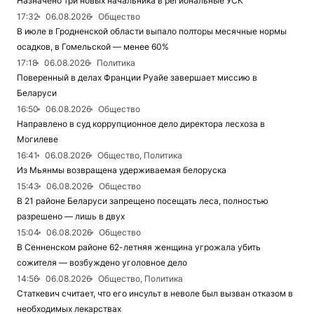
Назначено три новых начальника в региональные УСК
17:32
06.08.2026
Общество
В июле в Гродненской области выпало полторы месячные нормы
осадков, в Гомельской — менее 60%
17:18
06.08.2026
Политика
Поверенный в делах Франции Руайе завершает миссию в
Беларуси
16:50
06.08.2026
Общество
Направлено в суд коррупционное дело директора лесхоза в
Могилеве
16:41
06.08.2026
Общество, Политика
Из Мьянмы возвращена удерживаемая белоруска
15:43
06.08.2026
Общество
В 21 районе Беларуси запрещено посещать леса, полностью
разрешено — лишь в двух
15:04
06.08.2026
Общество
В Сенненском районе 62-летняя женщина угрожала убить
сожителя — возбуждено уголовное дело
14:56
06.08.2026
Общество, Политика
Статкевич считает, что его инсульт в неволе был вызван отказом в
необходимых лекарствах