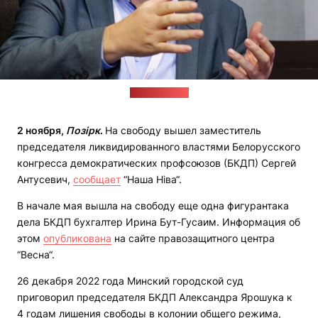
Фото: "Весна"
2 ноября,
Позірк
.
На свободу вышел заместитель
председателя ликвидированного властями Белорусского
конгресса демократических профсоюзов (БКДП) Сергей
Антусевич,
сообщает
“Наша Ніва“.
В начале мая вышла на свободу еще одна фигурантака
дела БКДП бухгалтер Ирина Бут-Гусаим. Информация об
этом
опубликована
на сайте правозащитного центра
“Весна“.
26 декабря 2022 года Минский городской суд
приговорил председателя БКДП Александра Ярошука к
4 годам лишения свободы в колонии общего режима,